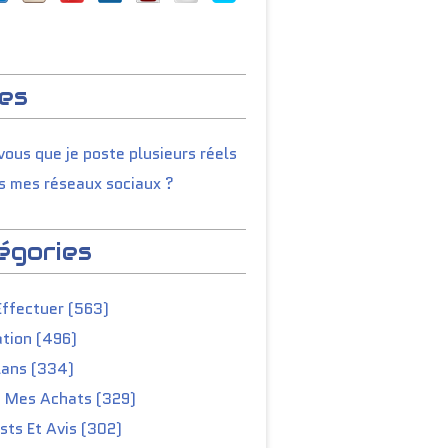
es
ous que je poste plusieurs réels
s mes réseaux sociaux ?
égories
Effectuer (563)
tion (496)
lans (334)
e Mes Achats (329)
ts Et Avis (302)