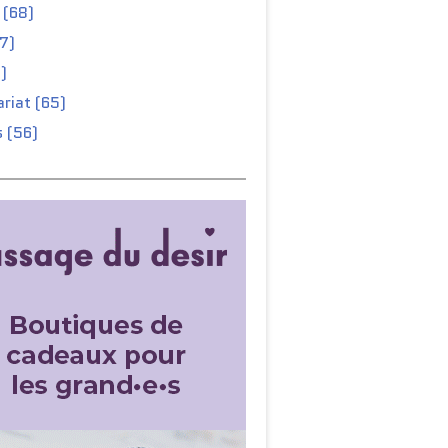
 (68)
67)
)
riat (65)
 (56)