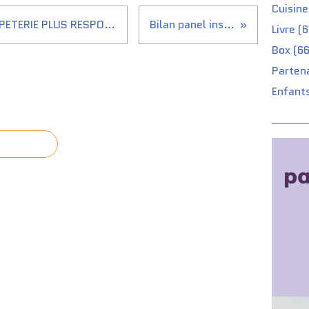
Cuisine
OXFORD, LE CHOIX D'UNE PAPETERIE PLUS RESPONSABLE !
Bilan panel institut
Livre (
Box (66
Partena
Enfants