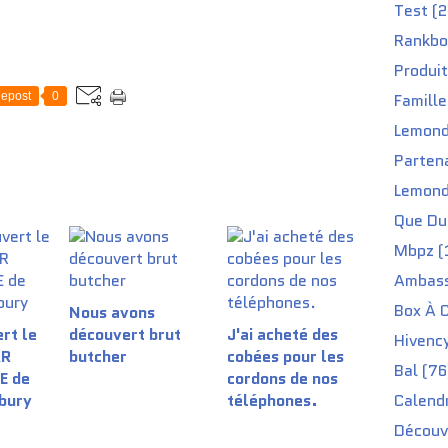
Test (2
Rankbo
Produit
epost
0
Famille
Lemond
Partena
Lemond
Que Du 
Mbpz (
Ambass
Box À C
Nous avons
rt le
découvert brut
J'ai acheté des
Hivenc
AR
butcher
cobées pour les
Bal (76
E de
cordons de nos
ibury
téléphones. ​
Calendr
Découv