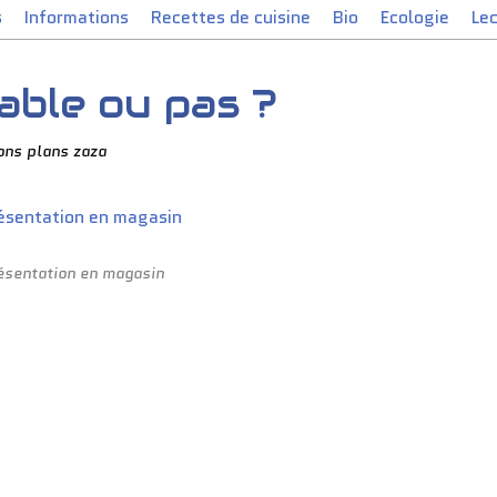
s
Informations
Recettes de cuisine
Bio
Ecologie
Le
able ou pas ?
ons plans zaza
ésentation en magasin