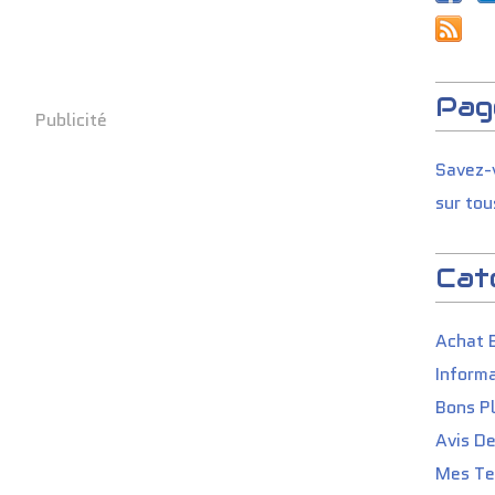
Pag
Publicité
Savez-v
sur tou
Cat
Achat 
Informa
Bons P
Avis D
Mes Tes