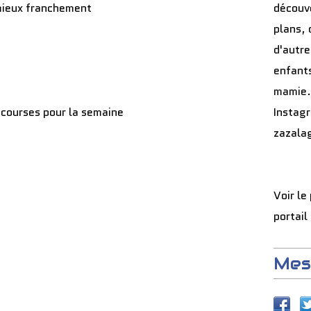
e mieux franchement
découve
plans, 
d'autre
enfants
mamie.
 courses pour la semaine
Instag
zazala
Voir le
portail
Mes