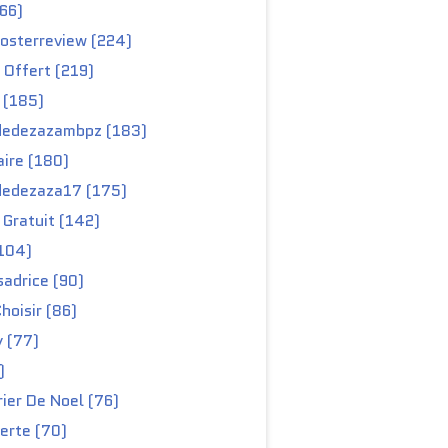
66)
osterreview (224)
 Offert (219)
 (185)
edezazambpz (183)
ire (180)
edezaza17 (175)
Gratuit (142)
104)
adrice (90)
hoisir (86)
y (77)
)
ier De Noel (76)
erte (70)