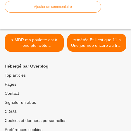
Ajouter un commentaire
< MDR ma poulette est à
☀météo ️Et il est que 11 h
fond ptdr #été
Une journée encore au frais
#lemondedezazambpz
aujourd'hui. >
Hébergé par Overblog
Top articles
Pages
Contact
Signaler un abus
C.G.U.
Cookies et données personnelles
Préférences cookies