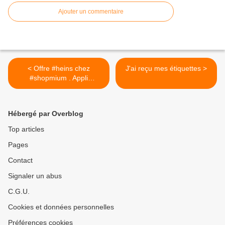
Ajouter un commentaire
< Offre #heins chez
J'ai reçu mes étiquettes >
#shopmium . Appli
Shopmium : code parrain
KCGGHMFZ , vous pouvez
avoir un paquet de
Hébergé par Overblog
Madeleines St Michel 100%
remboursé sur votre
Top articles
compte paypal ou bien
Pages
compte bancaire. 💳 Il y a
de super offre en ce
Contact
moment, comme des
chocolats Côte d'or 🍫,
Signaler un abus
mentos 100% remboursé si
C.G.U.
vous l'acheter dans un
bureau de tabac .
Cookies et données personnelles
Préférences cookies