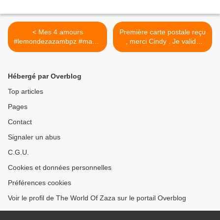
< Mes 4 amours
Première carte postale reçu
#lemondezazambpz #mavie
, merci Cindy . Je valide
#monsang #machair
bien ta participation. >
#mesamours
Hébergé par Overblog
Top articles
Pages
Contact
Signaler un abus
C.G.U.
Cookies et données personnelles
Préférences cookies
Voir le profil de The World Of Zaza sur le portail Overblog