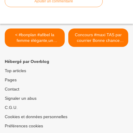
Ajouter un commentaire
< #bonplan #afibel la
Concours #maxi TAS par
femme élégante,un
courrier Bonne chance
pendentif en cadeau
#lemondedezaza17
#lemondedezaza17
#tirageausort >
Hébergé par Overblog
Top articles
Pages
Contact
Signaler un abus
C.G.U.
Cookies et données personnelles
Préférences cookies