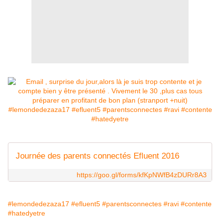
Journée des parents connectés Efluent 2016
https://goo.gl/forms/kfKpNWfB4zDURr8A3
#lemondedezaza17
#efluent5
#parentsconnectes
#ravi
#contente
#hatedyetre