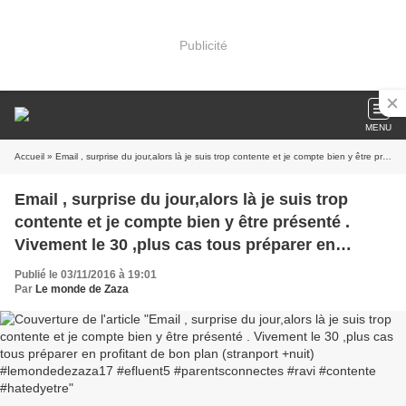
Publicité
MENU
Accueil
» Email , surprise du jour,alors là je suis trop contente et je compte bien y être présenté . Vivement le 30 ,plus cas tous préparer en profitant de bon plan (stranport +nuit) #lemondedezaza17 #efluent5 #parentsconnectes #ravi #contente #hatedyetre
Email , surprise du jour,alors là je suis trop
contente et je compte bien y être présenté .
Vivement le 30 ,plus cas tous préparer en
profitant de bon plan (stranport +nuit)
Publié le 03/11/2016 à 19:01
#lemondedezaza17 #efluent5 #parentsconnectes
Par
Le monde de Zaza
#ravi #contente #hatedyetre