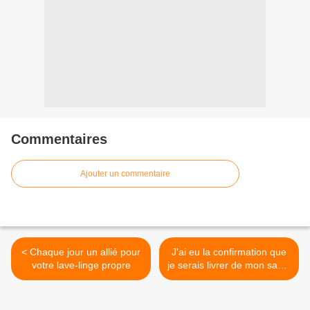
Commentaires
Ajouter un commentaire
< Chaque jour un allié pour
J'ai eu la confirmation que
votre lave-linge propre
je serais livrer de mon sapin
, nous avons décidé pour le
1er décembre,trop hâte de
vous donner mon avis sur