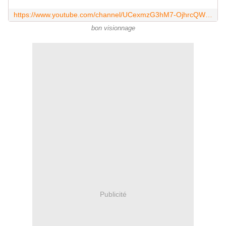
https://www.youtube.com/channel/UCexmzG3hM7-OjhrcQWIf5uw
bon visionnage
Publicité