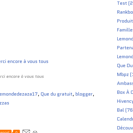
Test (2
Rankbo
Produit
Famille
Lemond
Partena
Lemond
Que Du 
Mbpz (
rci encore à vous tous
Ambass
Box À C
lemondedezaza17
,
Que du gratuit
,
blogger
,
Hivenc
izzas
Bal (76
Calendr
Découv
epost
0