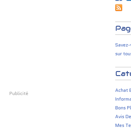
Pag
Savez-v
sur tou
Cat
Achat 
Publicité
Informa
Bons P
Avis D
Mes Tes