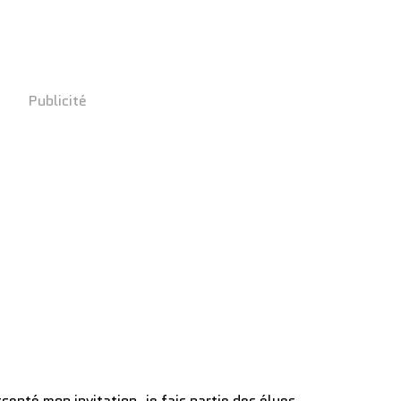
Publicité
ccepté mon invitation, je fais partie des élues