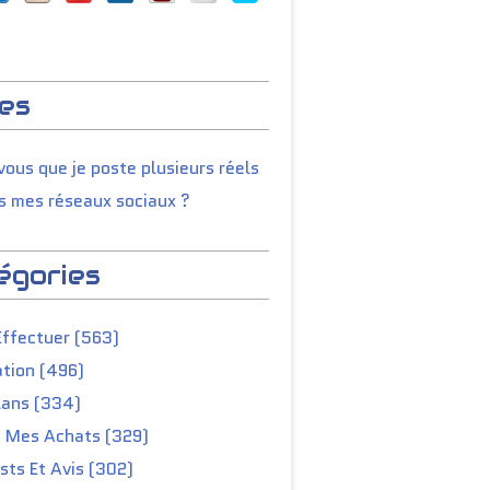
es
ous que je poste plusieurs réels
s mes réseaux sociaux ?
égories
Effectuer (563)
tion (496)
lans (334)
e Mes Achats (329)
ts Et Avis (302)