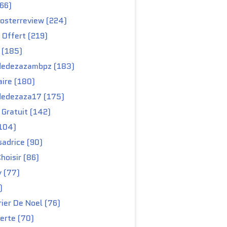
66)
osterreview (224)
 Offert (219)
 (185)
edezazambpz (183)
ire (180)
edezaza17 (175)
Gratuit (142)
104)
adrice (90)
hoisir (86)
y (77)
)
ier De Noel (76)
erte (70)