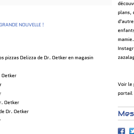
découve
plans, 
d'autre
enfants
mamie.
Instag
zazala
os pizzas Delizza de Dr. Oetker en magasin
r
. Oetker
Voir le
er
portail
er
Dr. Oetker
 de Dr. Oetker
Mes
r