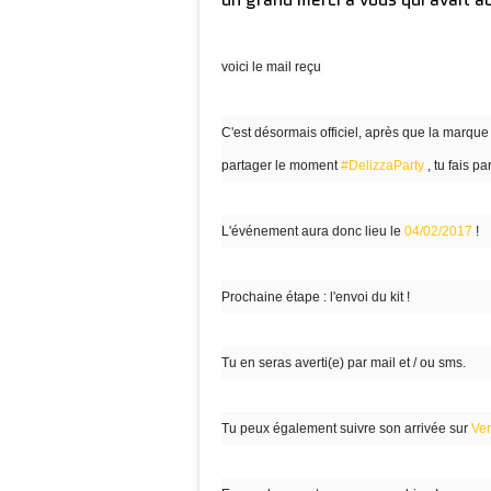
voici le mail reçu
C'est désormais officiel, après que la marque 
partager le moment
#DelizzaParty
, tu fais p
L'événement aura donc lieu
le
04/02/2017
!
Prochaine étape : l'envoi du kit !
Tu en seras averti(e) par mail et / ou sms.
Tu peux également suivre son arrivée sur
Ve