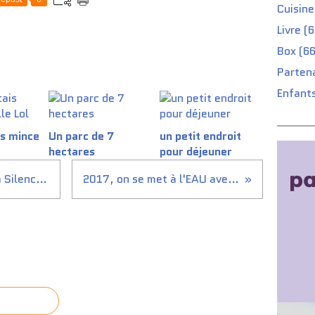
Cuisine
Livre (
Box (66
Partena
Enfants
is mince
Un parc de 7
un petit endroit
hectares
pour déjeuner
Test de l'aspirateur Rowenta Silence Force 4
2017, on se met à l'EAU avec BRITA