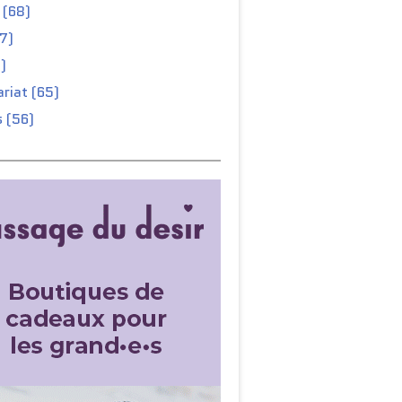
 (68)
67)
)
riat (65)
 (56)