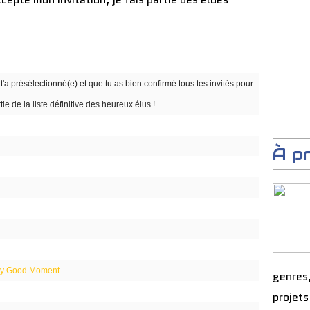
t'a présélectionné(e) et que tu as bien confirmé tous tes invités pour
artie de la liste définitive des heureux élus !
À p
ry Good Moment
.
genres
projets