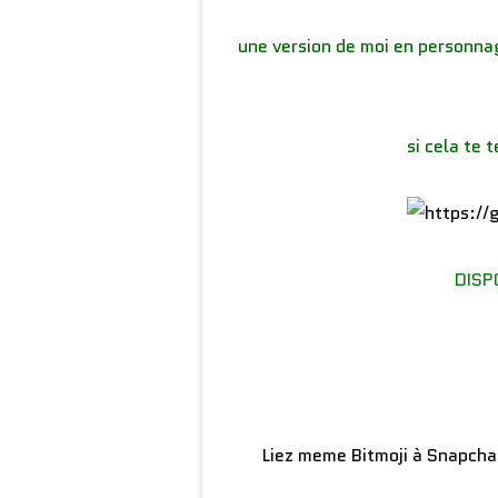
une version de moi en personna
si cela te 
DISP
Liez meme Bitmoji à Snapchat