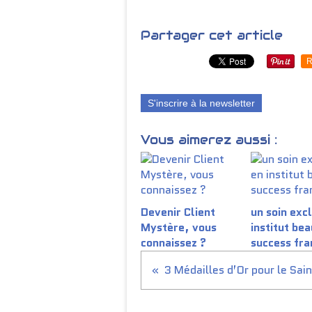
Partager cet article
R
S'inscrire à la newsletter
Vous aimerez aussi :
Devenir Client
un soin excl
Mystère, vous
institut be
connaissez ?
success fra