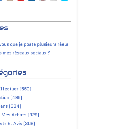
es
ous que je poste plusieurs réels
s mes réseaux sociaux ?
égories
Effectuer (563)
tion (496)
lans (334)
e Mes Achats (329)
ts Et Avis (302)