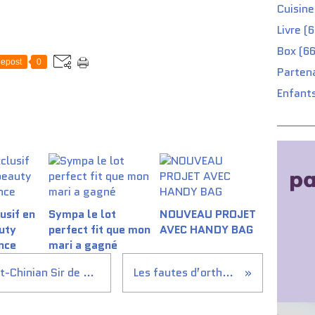
Cuisine
Livre (
Box (66
epost
0
Partena
Enfants
usif en
Sympa le lot
NOUVEAU PROJET
auty
perfect fit que mon
AVEC HANDY BAG
nce
mari a gagné
3 Médailles d’Or pour le Saint-Chinian Sir de Roc Brun 2015
Les fautes d’orthographe