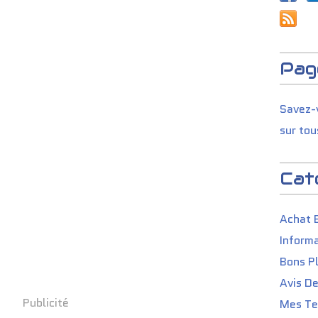
Pag
Savez-v
sur tou
Cat
Achat 
Informa
Bons P
Avis D
Publicité
Mes Tes