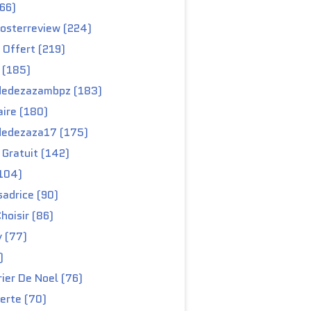
66)
osterreview (224)
 Offert (219)
 (185)
edezazambpz (183)
ire (180)
edezaza17 (175)
Gratuit (142)
104)
adrice (90)
hoisir (86)
y (77)
)
ier De Noel (76)
erte (70)