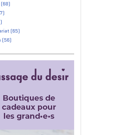
 (68)
67)
)
riat (65)
 (56)