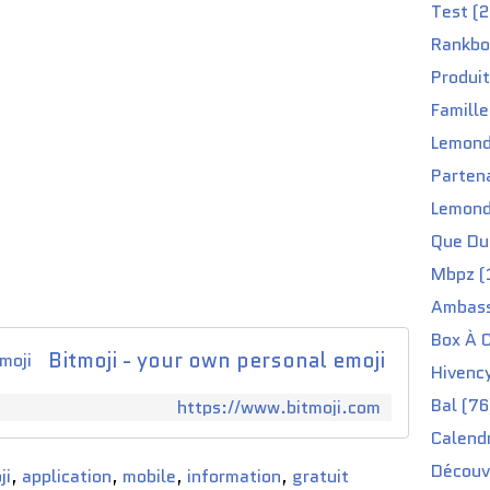
Test (2
Rankbo
Produit
Famille
Lemond
Partena
Lemond
Que Du 
Mbpz (
Ambass
Box À C
Bitmoji - your own personal emoji
Hivenc
Bal (76
https://www.bitmoji.com
Calendr
Découv
ji
,
application
,
mobile
,
information
,
gratuit