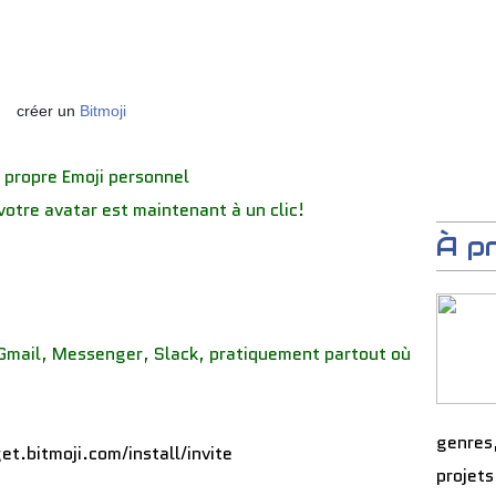
créer un
Bitmoji
 propre Emoji personnel
votre avatar est maintenant à un clic!
À p
 Gmail, Messenger, Slack, pratiquement partout où
genres
projets