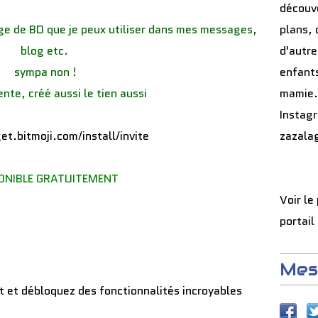
découve
ge de BD que je peux utiliser dans mes messages,
plans, 
blog etc.
d'autre
sympa non !
enfants
tente, créé aussi le tien aussi
mamie.
Instag
zazala
ONIBLE GRATUITEMENT
Voir le
portail
Mes
 et débloquez des fonctionnalités incroyables