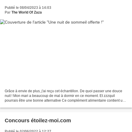
Publié le 08/04/2023 à 14:03
Par
The World Of Zaza
Grâce à envie de plus, j'ai reçu cet échantillon. De quoi passer une douce
nuit ! Mon mari a beaucoup de mal à dormir en ce moment. Et zzzquil
pourrais être une bonne alternative Ce complément alimentaire contient une
hormonela Melatonine naturellement...
Concours étoilez-moi.com
Publié le 02/06/2022 à 12:27