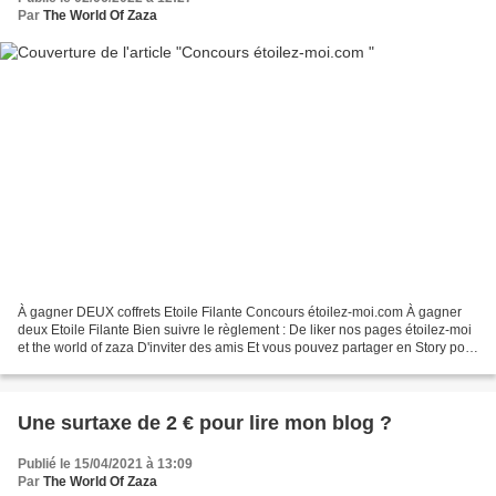
Par
The World Of Zaza
À gagner DEUX coffrets Etoile Filante Concours étoilez-moi.com À gagner
deux Etoile Filante Bien suivre le règlement : De liker nos pages étoilez-moi
et the world of zaza D'inviter des amis Et vous pouvez partager en Story pour
plus de chances. Voici...
Une surtaxe de 2 € pour lire mon blog ?
Publié le 15/04/2021 à 13:09
Par
The World Of Zaza