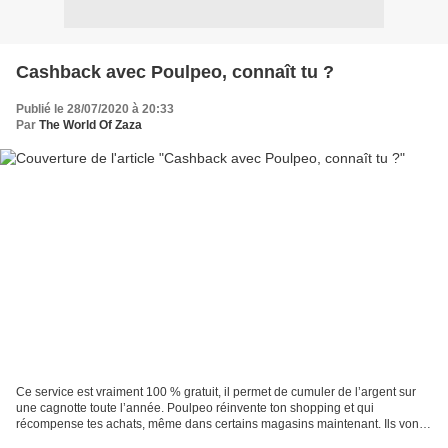
Cashback avec Poulpeo, connaît tu ?
Publié le 28/07/2020 à 20:33
Par
The World Of Zaza
Ce service est vraiment 100 % gratuit, il permet de cumuler de l’argent sur
une cagnotte toute l’année. Poulpeo réinvente ton shopping et qui
récompense tes achats, même dans certains magasins maintenant. Ils vont
te permettent de rembourser une partie...