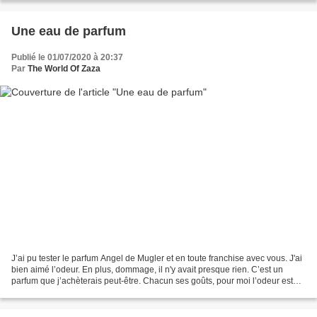
Une eau de parfum
Publié le 01/07/2020 à 20:37
Par
The World Of Zaza
J’ai pu tester le parfum Angel de Mugler et en toute franchise avec vous. J'ai
bien aimé l’odeur. En plus, dommage, il n'y avait presque rien. C’est un
parfum que j’achèterais peut-être. Chacun ses goûts, pour moi l’odeur est
agréable. Donc je valide....