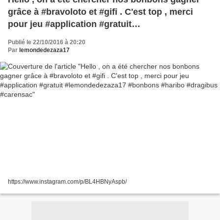
grâce à #bravoloto et #gifi . C'est top , merci
pour jeu #application #gratuit
#lemondedezaza17 #bonbons #haribo #dragibus
Publié le 22/10/2016 à 20:20
#carensac
Par
lemondedezaza17
https://www.instagram.com/p/BL4HBNyAspb/