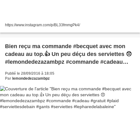
https://www.instagram.com/p/BL33fmmgPk4/
Bien reçu ma commande #becquet avec mon
cadeau au top.👍 Un peu déçu des serviettes 😞
#lemondedezazambpz #commande #cadeau
#gratuit #plaid #serviettesdebain #gants
Publié le 28/09/2016 à 18:05
#serviettes #lepharedelabaleine
Par
lemondedezazambpz