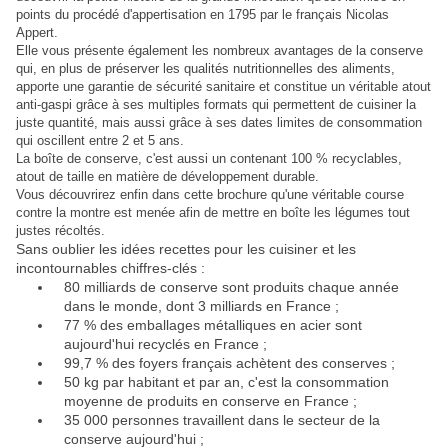
points du procédé d'appertisation en 1795 par le français Nicolas
Appert.
Elle vous présente également les nombreux avantages de la conserve
qui, en plus de préserver les qualités nutritionnelles des aliments,
apporte une garantie de sécurité sanitaire et constitue un véritable atout
anti-gaspi grâce à ses multiples formats qui permettent de cuisiner la
juste quantité, mais aussi grâce à ses dates limites de consommation
qui oscillent entre 2 et 5 ans.
La boîte de conserve, c'est aussi un contenant 100 % recyclables,
atout de taille en matière de développement durable.
Vous découvrirez enfin dans cette brochure qu'une véritable course
contre la montre est menée afin de mettre en boîte les légumes tout
justes récoltés.
Sans oublier les idées recettes pour
les
cuisiner
e
t les
incontournables chiffres-clés
:
80 milliards de conserve sont produits chaque année
dans le monde, dont 3 milliards en France
;
77 % des emballages métalliques en acier sont
aujourd'hui recyclés en France
;
99,7 % des foyers français achètent des conserves
;
50 kg par habitant et par an, c'est la consommation
moyenne de produits en conserve en France
;
35
000 personnes travaillent dans le secteur de la
conserve aujourd'hui
;