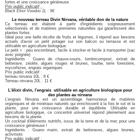
fortes et une croissance généreuse.
Prix public indicatif
:
Black
Elixir
Voodoo 1L
: 9€
Le nouveau terreau Divin Nirvana, véritable don de la nature
Ce terreau est élaboré à partir d'ingrédients soigneusement
sélectionnés et de matières premières naturelles qui garantissent des
plantes fortes.
Idéal pour une belle récolte de fruits et légumes, il répond aux besoins
actuels d'avoir un petit potager sur son balcon ou terrasse et est
utilisable en agriculture biologique.
Le petit + : peu encombrant, facile à stocker et facile à transporter (sac
avec poignée)
Ingrédients : Guano de chauve-souris, lombricompost, extrait de
betterave, zéolite, algues rouges et brunes, tourbe, terre forestière,
mycorhizes, engrais organiques
Prix public indicatif :
terreau nirvana 10L : 8 €
Terreau nirvana 20L : 11 €
L'élixir divin, l'engrais utilisable en agriculture biologique pour
des plantes au nirvana
L'engrais Nirvana est un assemblage harmonieux de matières
organiques et de minéraux naturels qui enrichissent à la fois le sol et la
plante, pour une croissance durable et équilibrée. Utilisable en
agriculture biologique, ce concentré universel répond pleinement aux
besoins de la plante.
Un cocktail d'éléments nutritifs, issus de la terre et de la mer, pour une
croissance généreuse !
Ingrédients : Guano marin, extrait de betteraves, algues brunes,
activroots
Prix public indicatif :