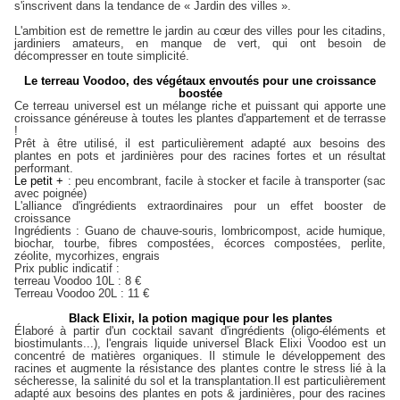
s'inscrivent dans la tendance de «
Jardin des villes
».
L'ambition est de remettre le jardin au cœur des villes pour les citadins,
jardiniers amateurs, en manque de vert, qui ont besoin de
décompresser en toute simplicité.
Le terreau Voodoo, des végétaux envoutés pour une croissance
boostée
Ce terreau universel est un mélange riche et puissant qui apporte une
croissance généreuse à toutes les plantes d'appartement et de terrasse
!
Prêt à être utilisé, il est particulièrement adapté aux besoins des
plantes en pots et jardinières pour des racines fortes et un résultat
performant.
Le petit +
: peu encombrant, facile à stocker et facile à transporter (sac
avec poignée)
L'alliance d'ingrédients extraordinaires pour un effet booster de
croissance
Ingrédients : Guano de chauve-souris, lombricompost, acide humique,
biochar, tourbe, fibres compostées, écorces compostées, perlite,
zéolite, mycorhizes, engrais
Prix public indicatif :
terreau Voodoo 10L : 8 €
Terreau Voodoo 20L : 11 €
Black
Elixir
, la potion magique pour les plantes
Élaboré à partir d'un cocktail savant d'ingrédients (oligo-éléments et
biostimulants...), l'engrais liquide universel Black Elixi
Voodoo est un
concentré de matières organiques. Il stimule le développement des
racines et augmente la résistance des plantes contre le stress lié à la
sécheresse, la salinité du sol et la transplantation.
Il est particulièrement
adapté aux besoins des plantes en pots & jardinières, pour des racines