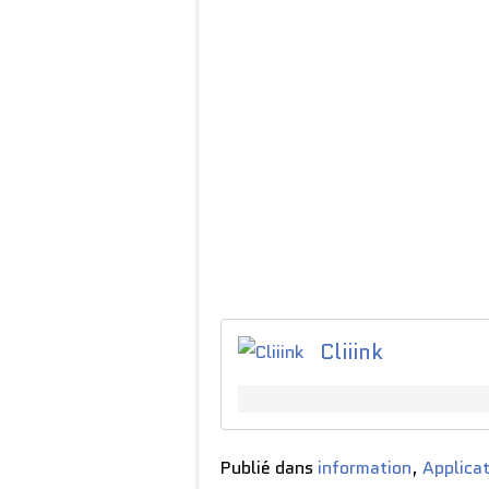
Cliiink
Publié dans
information
,
Applica