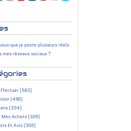
es
ous que je poste plusieurs réels
s mes réseaux sociaux ?
égories
Effectuer (563)
tion (496)
lans (334)
e Mes Achats (329)
ts Et Avis (302)