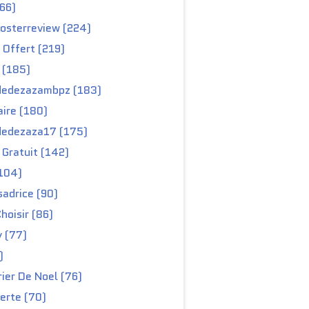
66)
osterreview (224)
 Offert (219)
 (185)
edezazambpz (183)
ire (180)
edezaza17 (175)
Gratuit (142)
104)
adrice (90)
hoisir (86)
y (77)
)
ier De Noel (76)
erte (70)