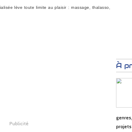
isée lève toute limite au plaisir : massage, thalasso,
À p
genres
Publicité
projets