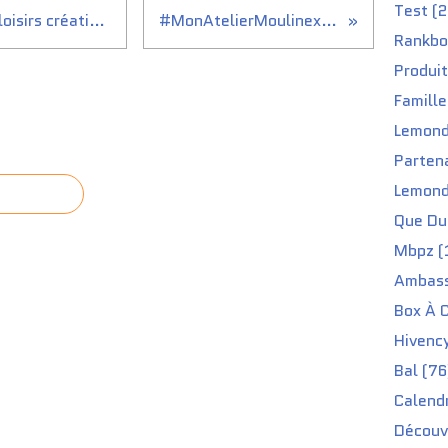
Test (2
Livres cuisine, santé, jardin, loisirs créatifs chez Terre vivante à découvrir ce mois
#MonAtelierMoulinex #UltraBlendMoulinex...
Rankbo
Produit
Famille
Lemond
Partena
Lemond
Que Du 
Mbpz (
Ambass
Box À C
Hivenc
Bal (76
Calendr
Découv