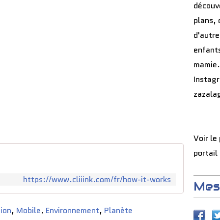
découve
plans, 
d'autre
enfants
mamie.
Instag
zazala
Voir le
portail
https://www.cliiink.com/fr/how-it-works
Mes
tion
,
Mobile
,
Environnement
,
Planète