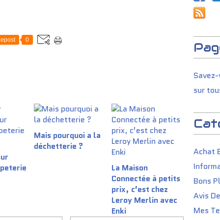
epost
0
Pag
Savez-v
sur tou
Cat
Mais pourquoi a la
déchetterie ?
Achat 
sur
Informa
apeterie
La Maison
Connectée à petits
Bons P
prix, c’est chez
Avis D
Leroy Merlin avec
Mes Tes
Enki