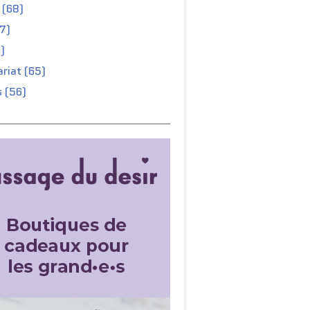
 (68)
67)
)
riat (65)
 (56)