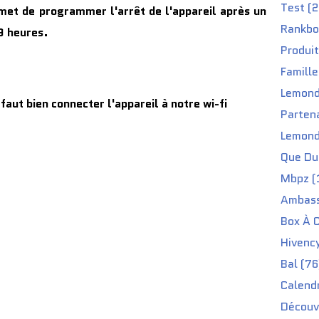
Test (2
met de programmer l'arrêt de l'appareil après un
Rankbo
 9 heures.
Produit
Famille
Lemond
faut bien connecter l'appareil à notre wi-fi
Partena
Lemond
Que Du 
Mbpz (
Ambass
Box À C
Hivenc
Bal (76
Calendr
Découv