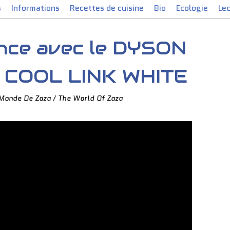
s
Informations
Recettes de cuisine
Bio
Ecologie
Le
nce avec le DYSON
 COOL LINK WHITE
 Monde De Zaza / The World Of Zaza