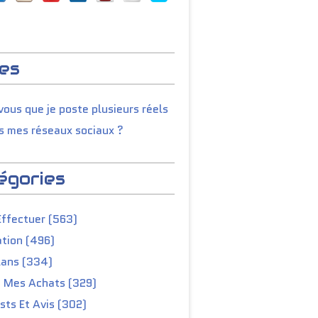
es
ous que je poste plusieurs réels
s mes réseaux sociaux ?
égories
Effectuer (563)
tion (496)
lans (334)
e Mes Achats (329)
ts Et Avis (302)