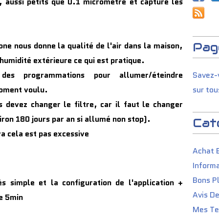
r, aussi petits que 0.1 micromètre et capture les
Pag
ne nous donne la qualité de l'air dans la maison,
l'humidité extérieure ce qui est pratique.
des programmations pour allumer/éteindre
Savez-v
oment voulu.
sur tou
s devez changer le filtre, car il faut le changer
iron 180 jours par an si allumé non stop).
Cat
va cela est pas excessive
Achat 
Informa
Bons P
rès simple et la configuration de l'application +
Avis D
de 5min
Mes Tes