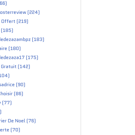
66)
osterreview (224)
 Offert (219)
 (185)
edezazambpz (183)
ire (180)
edezaza17 (175)
Gratuit (142)
104)
adrice (90)
hoisir (86)
y (77)
)
ier De Noel (76)
erte (70)