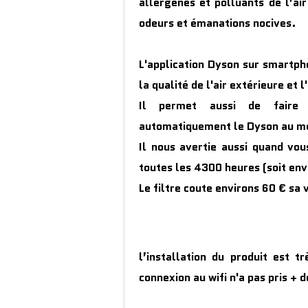
allergènes et polluants de l’ai
odeurs et émanations nocives.
L'application Dyson sur smartpho
la qualité de l'air extérieure et 
Il permet aussi de faire 
automatiquement le Dyson au m
Il nous avertie aussi quand vou
toutes les 4300 heures (soit env
Le filtre coute environs 60 € sa 
l’installation du produit est t
connexion au wifi n'a pas pris + 