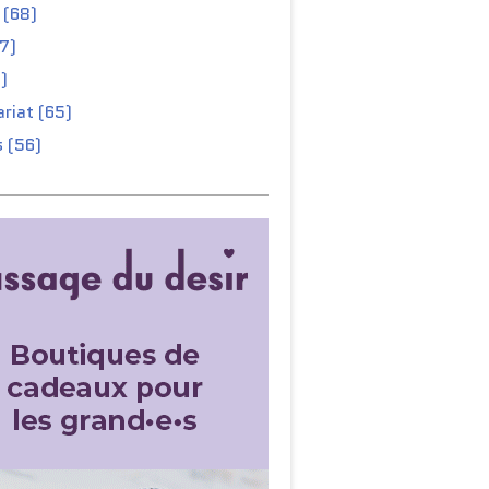
 (68)
67)
)
riat (65)
 (56)