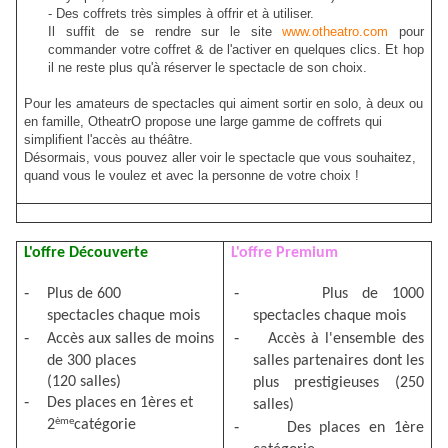
- Des coffrets très simples à offrir et à utiliser.
Il suffit de se rendre sur le site
www.otheatro.com
pour
commander votre coffret & de l'activer en quelques clics. Et hop
il ne reste plus qu'à réserver le spectacle de son choix.
Pour les amateurs de spectacles qui aiment sortir en solo, à deux ou
en famille, OtheatrO propose une large gamme de coffrets qui
simplifient l'accès au théâtre.
Désormais, vous pouvez aller voir le spectacle que vous souhaitez,
quand vous le voulez et avec la personne de votre choix !
L'offre
Découverte
L'offre
Premium
-
-
Plus de 600
Plus de 1000
spectacles
chaque mois
spectacles
chaque mois
-
-
Accès aux salles de moins
Accès à l'ensemble des
de 300 places
salles partenaires dont les
(120 salles)
plus
prestigieuses
(250
-
Des places en 1ères et
salles)
ème
2
catégorie
-
Des places en
1ère