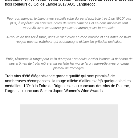
trois couleurs du Col de Lairole 2017 AOC Languedoc.
Pour commencer, le blanc avec sa belle robe dorée, s’apprécie très frais (8/10° pas
plus) à l’apéritif : en effet ses notes de fleurs blanches et sa belle minéralité font
merveille avec les amuse-gueules et autres petits-fours salés.
À l’heure de passer à table, osez le rosé avec sa robe colorée et ses notes de fruits
rouges tous en fraîcheur qui accompagne si bien les grillades estivales.
Enfin, réservez le rouge pour la fin du repas : sa couleur rubis intense, la richesse de
ses arômes de fruits mûrs et sa parfaite harmonie feront merveille avec un beau
plateau de fromages.
Trois vins d’été élégants et de grande qualité qui sont promis à de
nombreuses récompenses : la rouge affiche d’ailleurs déjà quelques belles
médailles : L’Or à la Foire de Brignoles et au concours des vins de Piolenc,
l’argent au concours Sakura Japon Women's Wine Awards…