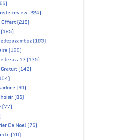
66)
osterreview (224)
 Offert (219)
 (185)
edezazambpz (183)
ire (180)
edezaza17 (175)
Gratuit (142)
104)
adrice (90)
hoisir (86)
y (77)
)
ier De Noel (76)
erte (70)