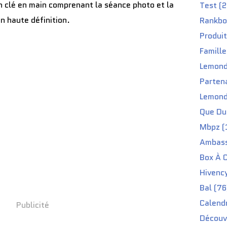
 clé en main comprenant la séance photo et la
Test (2
'
a
n haute définition.
Rankbo
g
Produit
i
t
Famille
d
Lemond
'
u
Partena
n
Lemond
c
o
Que Du 
f
Mbpz (
f
r
Ambass
e
Box À C
t
c
Hivenc
a
Bal (76
d
e
Calendr
Publicité
a
Découv
u