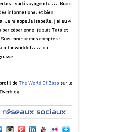
rtes , sorti voyage etc..... Bons
des informations, et bien
s. Je m’appelle Isabelle, j'ai eu 4
 par césarienne, je suis Tata et
 Suis-moi sur mes comptes :
ram theworldofzaza ou
grosse
, je te présent la nouvelle idée cadeaux des fa
 profil de
The World Of Zaza
sur le
 Overblog
 réseaux sociaux