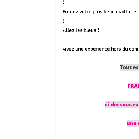
!
Enfilez votre plus beau maillot e
!
Allez les bleus !
vivez une expérience hors du c
Tout es
FRAI
ci-dessous ra
une 