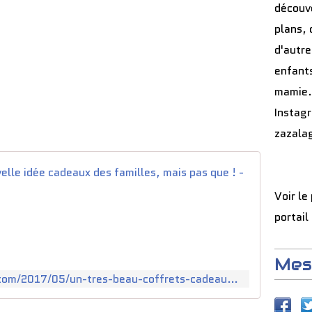
découve
plans, 
d'autre
enfants
mamie.
Instag
zazala
Et psst 
Voir le
u
n
portail
s
h
o
Mes
o
http://www.theworldofzaza.com/2017/05/un-tres-beau-coffrets-cadeaux-photo.html
t
i
n