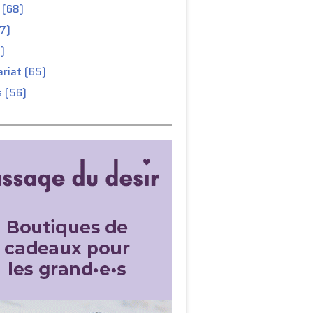
 (68)
67)
)
riat (65)
 (56)