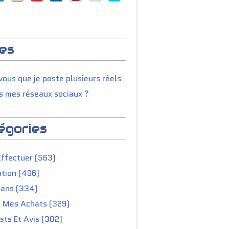
es
ous que je poste plusieurs réels
s mes réseaux sociaux ?
égories
Effectuer (563)
tion (496)
lans (334)
e Mes Achats (329)
ts Et Avis (302)