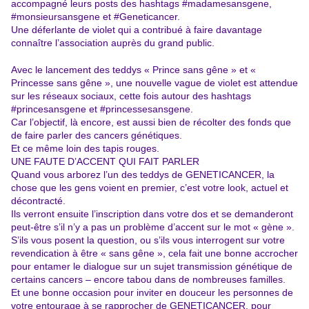
accompagné leurs posts des hashtags #madamesansgene,
#monsieursansgene et #Geneticancer.
Une déferlante de violet qui a contribué à faire davantage
connaître l’association auprès du grand public.
Avec le lancement des teddys « Prince sans gêne » et «
Princesse sans gêne », une nouvelle vague de violet est attendue
sur les réseaux sociaux, cette fois autour des hashtags
#princesansgene et #princessesansgene.
Car l’objectif, là encore, est aussi bien de récolter des fonds que
de faire parler des cancers génétiques.
Et ce même loin des tapis rouges.
UNE FAUTE D’ACCENT QUI FAIT PARLER
Quand vous arborez l’un des teddys de GENETICANCER, la
chose que les gens voient en premier, c’est votre look, actuel et
décontracté.
Ils verront ensuite l’inscription dans votre dos et se demanderont
peut-être s’il n’y a pas un problème d’accent sur le mot « gène ».
S’ils vous posent la question, ou s’ils vous interrogent sur votre
revendication à être « sans gêne », cela fait une bonne accrocher
pour entamer le dialogue sur un sujet transmission génétique de
certains cancers – encore tabou dans de nombreuses familles.
Et une bonne occasion pour inviter en douceur les personnes de
votre entourage à se rapprocher de GENETICANCER, pour