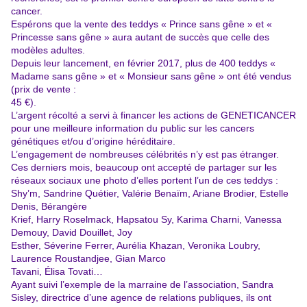
cancer.
Espérons que la vente des teddys « Prince sans gêne » et «
Princesse sans gêne » aura autant de succès que celle des
modèles adultes.
Depuis leur lancement, en février 2017, plus de 400 teddys «
Madame sans gêne » et « Monsieur sans gêne » ont été vendus
(prix de vente :
45 €).
L’argent récolté a servi à financer les actions de GENETICANCER
pour une meilleure information du public sur les cancers
génétiques et/ou d’origine héréditaire.
L’engagement de nombreuses célébrités n’y est pas étranger.
Ces derniers mois, beaucoup ont accepté de partager sur les
réseaux sociaux une photo d’elles portent l’un de ces teddys :
Shy’m, Sandrine Quétier, Valérie Benaïm, Ariane Brodier, Estelle
Denis, Bérangère
Krief, Harry Roselmack, Hapsatou Sy, Karima Charni, Vanessa
Demouy, David Douillet, Joy
Esther, Séverine Ferrer, Aurélia Khazan, Veronika Loubry,
Laurence Roustandjee, Gian Marco
Tavani, Élisa Tovati…
Ayant suivi l’exemple de la marraine de l’association, Sandra
Sisley, directrice d’une agence de relations publiques, ils ont