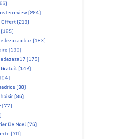
66)
osterreview (224)
 Offert (219)
 (185)
edezazambpz (183)
ire (180)
edezaza17 (175)
Gratuit (142)
104)
adrice (90)
hoisir (86)
y (77)
)
ier De Noel (76)
erte (70)