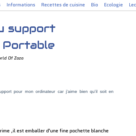
s
Informations
Recettes de cuisine
Bio
Ecologie
Le
u support
 Portable
rld Of Zaza
pport pour mon ordinateur car j'aime bien qu'il soit en
rime ,il est emballer d'une fine pochette blanche