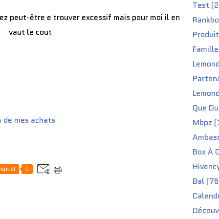
Test (2
llez peut-être e trouver excessif mais pour moi il en
Rankbo
vaut le cout
Produit
Famille
Lemond
Partena
Lemond
Que Du 
s de mes achats
Mbpz (
Ambass
Box À C
Hivenc
epost
0
Bal (76
Calendr
Découv