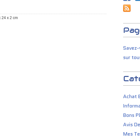
x 24 x 2 cm
Pag
Savez-v
sur tou
Cat
Achat 
Informa
Bons P
Avis D
Mes Tes