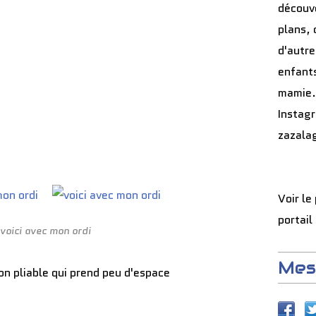
découve
plans, 
d'autre
enfants
mamie.
Instag
zazala
Voir le
portail
voici avec mon ordi
Mes
ion pliable qui prend peu d'espace