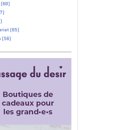
 (68)
67)
)
riat (65)
 (56)