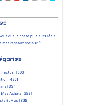
es
ous que je poste plusieurs réels
s mes réseaux sociaux ?
égories
Effectuer (563)
tion (496)
lans (334)
e Mes Achats (329)
ts Et Avis (302)