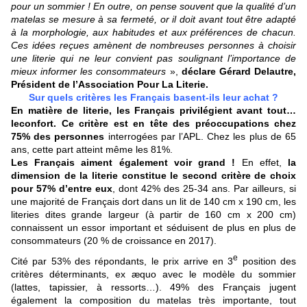
pour un sommier ! En outre, on pense souvent que la qualité d’un
matelas se mesure à sa fermeté, or il doit avant tout être adapté
à la morphologie, aux habitudes et aux préférences de chacun.
Ces idées reçues amènent de nombreuses personnes à choisir
une literie qui ne leur convient pas soulignant l’importance de
mieux informer les consommateurs
»,
déclare Gérard Delautre,
Président de l’Association Pour La Literie.
Sur quels critères les Français basent-ils leur achat ?
En matière de literie, les Français privilégient avant tout…
le
confort. Ce critère est en tête des préoccupations chez
75% des personnes
interrogées par l’APL.
Chez les
plus de 65
ans, cette part atteint même les 81%.
Les Français aiment également voir grand !
En effet,
la
dimension de la literie constitue le second critère de choix
pour 57% d’entre eux
, dont 42% des 25-34 ans. Par ailleurs, si
une majorité de Français dort dans un lit de 140 cm x 190 cm, les
literies dites grande largeur (à partir de 160 cm x 200 cm)
connaissent un essor important et séduisent de plus en plus de
consommateurs (20 % de croissance en 2017).
e
Cité par 53% des répondants, le prix arrive en 3
position des
critères déterminants, ex æquo avec le modèle du sommier
(lattes, tapissier, à ressorts…). 49% des Français jugent
également la composition du matelas très importante, tout