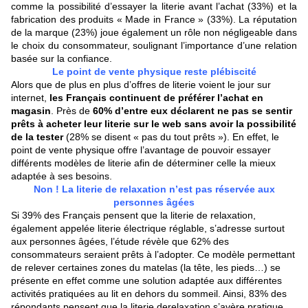
comme la possibilité d’essayer la literie avant l’achat (33%) et la
fabrication des produits « Made in France » (33%). La réputation
de la marque (23%) joue également un rôle non négligeable dans
le choix du consommateur, soulignant l’importance d’une relation
basée sur la confiance.
Le point de vente physique reste plébiscité
Alors que de plus en plus d’offres de literie voient le jour sur
internet,
les F
rançai
s c
ontinuent de préférer l’achat en
magasin
. Près de
60% d’entre eux déclarent ne pas se sentir
prêts à acheter leur literie sur le web sans avoir la possibilité
de la tester
(28% se disent « pas du tout prêts »). En effet, le
point de vente physique offre l’avantage de pouvoir essay
er
différents modèles de literie
afin de déterminer celle la mieux
adaptée à ses besoins.
Non ! La literie de relaxation n’est pas réservée aux
personnes âgées
Si 39% des Français pensent que la literie de relaxation,
égal
ement appelée li
terie électrique réglable, s’adresse surtout
aux personnes âgées, l’étude révèl
e que 62% des
co
nsommateurs seraient prêts à l’adopter. Ce modèle permettant
de relever certain
es zones du matelas (la tête, les pieds…) se
présente en effet comme une solution adaptée aux différentes
activités
pratiquées au lit en dehors du sommeil. Ainsi, 83% des
répondants pensent q
ue la literie de
relaxation s’avère pratique