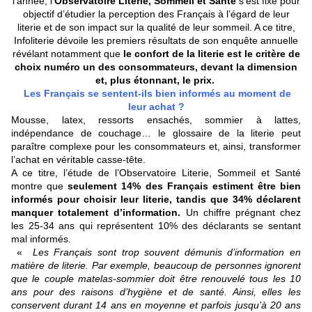
l’année, l’
Observatoire Literie, Sommeil et Santé
s’est fixé pour
objectif d’étudier la perception des Français à l’égard de leur
literie et de son impact sur la qualité de leur sommeil. A ce titre,
Infoliterie dévoile les premiers résultats de son enquête annuelle
révélant notamment que
le confort de la literie est le critère de
choix numéro un des consommateurs, devant la dimension
et, plus étonnant, le prix.
Les Français se sentent-ils bien informés au moment de
leur achat ?
Mousse, latex, ressorts ensachés, sommier à lattes,
indépendance de couchage… le glossaire de la literie peut
paraître complexe pour les consommateurs et, ainsi, transformer
l’achat en véritable casse-tête.
A ce titre, l’étude de l’Observatoire Literie, Sommeil et Santé
montre que
seulement 14% des Français estiment être bien
informés pour choisir leur literie, tandis que 34% déclarent
manquer totalement d’information.
Un chiffre prégnant chez
les 25-34 ans qui représentent 10% des déclarants se sentant
mal informés.
«
Les Français sont trop souvent démunis d’information en
matière de literie. Par exemple, beaucoup de personnes ignorent
que le couple matelas-sommier doit être renouvelé tous les 10
ans pour des raisons d’hygiène et de santé. Ainsi, elles les
conservent durant 14 ans en moyenne et parfois jusqu’à 20 ans