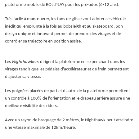
plateforme
mobile
de ROLLPLAY pour les pré-ados (6-12 ans).
Très facile à man
œ
uvrer, les fans de glisse vont adorer ce véhicule
inédit qui emprunte à la fois au bobsleigh et au skateboard. Son
design unique et innovant permet de prendre des virages et de
contrôler sa trajectoire en position assise
.
Les
Nighthawkers
dirigent
la plateforme en se penchant dans les
virages tandis que les pédales d
'
accélérateur et de frein permettent
d
'
ajuster sa vitesse.
Les poignées placées de part et d
'
autre de la plateforme permettent
un contrôle à 100
%
de
l
'
orientation et le drapeau arrière assure une
meilleure visibilité des
riders
.
Avec un rayon de braquage de 2 mètres, le
Nighthawk
peut atteindre
u
ne vitesse maximale de 12km/heure.