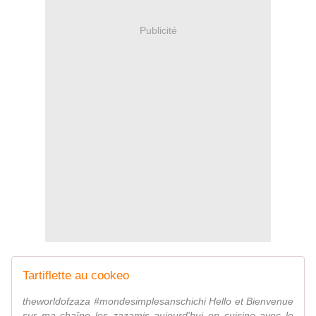
Publicité
Tartiflette au cookeo
theworldofzaza #mondesimplesanschichi Hello et Bienvenue
sur ma chaîne les zazamis aujourd'hui on cuisine avec le