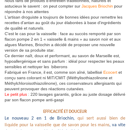
Nous fans de produits d'entretien traditionnels, naturels et
astucieux le savent : on peut compter sur
Jacques Briochin
pour
répondre à nos attentes
L'artisan droguiste a toujours de bonnes idées pour remettre les
recettes d'antan au goût du jour élaborées à base d'ingrédients
de qualité et naturels.
C'est le cas pour la vaisselle : face au succès remporté par son
flacon pompe 2 en 1 « vaisselle & mains » au savon noir et aux
algues Marines, Briochin a décidé de proposer une nouvelle
version de sa produite star.
Ce dernier naît, doux et performant, au savon de Marseille est,
hypoallergénique et sans parfum : idéal pour respecter les peaux
sensibles et nettoyer les biberons
Fabriqué en France, il est, comme son aîné, labellisé
Ecocert
et
conçu sans colorant ni MIT/CMIT (Méthylisothiazolinone et
Méthylchloroisothiazolinone), ces conservateurs allergisants qui
peuvent provoquer des réactions cutanées.
Le petit plus
: 220 lavages garantis, grâce au juste dosage délivré
par son flacon pompe anti-gaspi
EFFICACIT
É
ET DOUCEUR
Le nouveau 2 en 1 de
Briochin
,
qui
se
rt aussi bien de
liquide
pou
r
la vaisselle que de savo
n
pour les mains
,
va vite