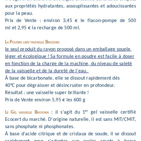
aux propr
iétés hydratantes, assoupliss
antes et adoucissantes
po
ur la peau.
Prix de Vente
: environ 3,45
€
le
flacon-pompe de
500
ml
et
2,95
€
l
a
recharg
e
de 500 ml
.
La Poudre lave-va
iss
e
l
le
Briochin
le
seul produit du ray
on proposé dans un emballage
souple,
léger et écologique
!
Sa
formule en poudre
est
facile à doser
en fonction de la charge de la mac
hine, du niveau de saleté
de la vaisselle et de la dureté de l
'
eau.
À
base de bicarb
onate,
elle se dissout rapidement d
ès
40°C
pour
dégraisse
r
et
désin
cruste
r
en prof
ond
e
u
r
.
Résultat
:
une vaisselle super brillante
!
Prix de Vente
environ 5,95
€
les 600 g
er
:
il s
'
agit du 1
gel vaisselle certifié
Le Gel vaisselle
Briochin
Ec
ocert du marché
. D
'
origine natu
rel
le
, il est s
ans MIT/CMI
T,
sans phosphate ni ph
osp
h
o
nates
.
À
base d
'
acide citrique et de cristaux de soude, il se dissout