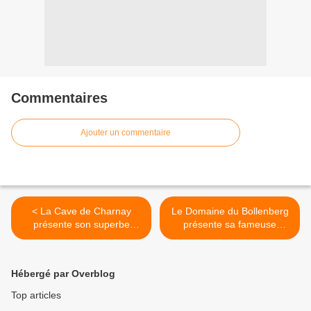
Commentaires
Ajouter un commentaire
< La Cave de Charnay
Le Domaine du Bollenberg
présente son superbe
présente sa fameuse
Moulin à Vent 2017
recette du Sandre à la
choucroute et au Riesling >
Hébergé par Overblog
Top articles