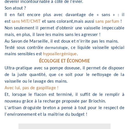
deveni
r
incontournable à côté de l
'
évier.
Son atout
?
Il en fa
it encore
plus avec davantage d
e
«
sans
»
: il
est
sans
MIT/CMIT
et sans colorant
,
mais aussi
sans parfum
!
Non seu
lement il permet d
'
obten
ir
une
vaisselle impeccable
m
a
is, en plus, il lave les mains
s
a
ns les agresser
!
Au Savon de Marseille, il est doux e
t n
'
irrite
pas les mains
.
Testé s
o
us contrôle
, ce liquide vaisselle spécial
dermatologie
mains sensibles est
hyp
oallergénique
.
ÉCOLOGIE
ET
É
CONOMIE
Ultra-pratique a
v
ec
sa pompe
doseu
se
, il permet
d
e
disposer
de la juste
qu
antit
é
, que c
e
soit pour le ne
ttoyage de
la
vaisselle ou le lava
ge
des mains.
Avec lui, pas de gaspillage
!
Et, lorsque le flacon est terminé, il s
uffit de le remplir à
nou
vea
u
grâce à la recharge p
r
oposée par Briochin.
L
'
artisan
d
r
oguiste breton a pensé à tout pour le respect de
l
'
env
ironnement
et la maîtrise du budge
t
!