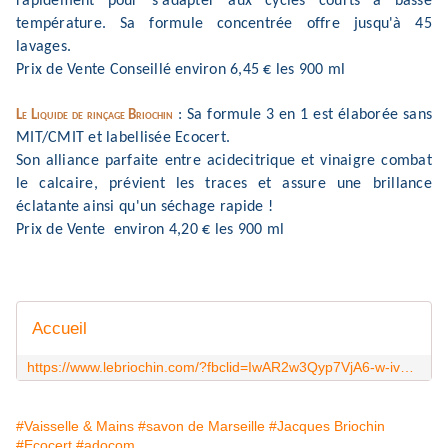
rapidement pour
s
'
adapter aux cycles courts à basse
température. Sa formule concentrée offre jusqu
'
à
45
lavages.
Prix de Vente Conseillé
environ
6,45
€
les
900 ml
: Sa formule 3 en 1 est élaborée sans
Le Liquide
d
e
rinçage
Briochin
MIT/CMIT et labellisée Ecocert.
S
on
alliance parfaite entre acide
citrique
et vinaigre
combat
le calcaire, prévient les traces et assure une bril
lance
éclatante
ainsi qu
'
un séchage rapide !
Prix de
V
ente
environ
4,20
€
les
900 ml
Accueil
https://www.lebriochin.com/?fbclid=IwAR2w3Qyp7VjA6-w-ivuX7cB7-45rC478Q2hqAMCIs7MkqNCRCngK42aWRug
#Vaisselle & Mains
#savon de Marseille
#Jacques Briochin
#Ecocert
#adocom