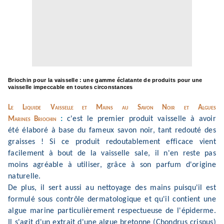
Briochin pour la vaisselle
:
une
gamme
é
clatante
de pro
duits pour une
vaisse
lle impeccable en toutes
circ
onstances
L
e
Liquide
V
ai
sselle et
M
ains
au Sa
v
o
n Noir et Algues
:
c
'
est
le
premier p
roduit
vaisselle à avoir
Marines
Br
iochin
été
él
aboré à base du fameux savon noir, tant redouté des
graisses
! Si ce produit redoutablement efficace vient
facilem
ent à
bout de la v
aisselle sal
e
, i
l n
'
en reste pas
moin
s
agréable à utiliser, grâce à son parfum d
'
origine
natu
relle.
De plus, il sert aussi
au nettoyage des mains puisqu
'
il est
formulé sous contrôle dermatologique et qu
'
il contient une
algue marine partic
ulièr
ement respect
ueuse de l
'
é
p
ide
rme.
Il s
'
agit d
'
un e
x
t
rait d
'
une algue bretonne (Chondrus crispus)