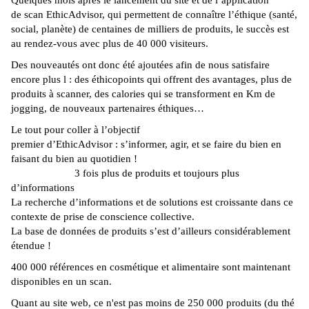
Quelques mois après le lancement du site et de l’application
de
scan
EthicAdvisor
, qui permettent
de
connaître
l’éthique
(santé,
social, planète)
de centaines de milliers de produits, le succès est
au rendez-vous
avec
plus de 40 000 visiteurs.
Des nouveautés ont donc été ajoutées afin de nous satisfaire
encore plus
l
:
des
éthicopoints
qui offrent des avantages, plus de
produits à scanner, des calories qui se
transforment
en Km de
jogging, de nouveaux partenaires éthiques…
Le tout pour coller à l’objectif
premier
d
’
EthicAdvisor
:
s’informer, agir, et se faire du bien en
faisant du bien au quotidien !
3 fois plus de produits et toujours plus
d’informations
La recherche d’informations et de solutions est croissante dans ce
contexte de prise de conscience collective.
La base de données de produits s’est d’ailleurs considérablement
étendue !
400 000 références
en
cosmétique
et alimentaire sont maintenant
disponibles en un
scan
.
Quant au site
web, ce
n'est
pas moins
de
250 000 produits
(du thé