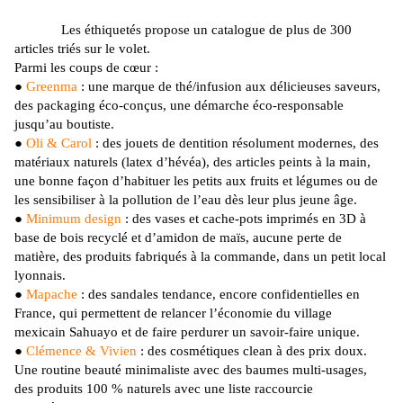
Les
éthiquetés
propose un catalogue de plus de 300
articles triés sur le volet.
Parmi les coups de cœur :
●
Greenma
:
une marque de thé/infusion aux délicieuses saveurs,
des packaging éco-conçus, une démarche éco-responsable
jusqu’au boutiste.
●
Oli
& Carol
:
des jouets de dentition résolument modernes, des
matériaux naturels
(latex d’hévéa)
, des articles peints à la main,
une bonne façon d’habituer les petits aux fruits et légumes ou de
les sensibiliser à la pollution de l’eau dès leur plus jeune âge.
●
Minimum design
:
des vases et cache-pots imprimés en 3D à
base de bois recyclé et d’amidon de maïs, aucune perte de
matière, des produits fabriqués à la commande, dans un petit local
lyonnais.
●
Mapache
:
des sandales
tendance
, encore confidentielles en
France, qui permettent de relancer l’économie du village
mexicain
Sahuayo
et de faire perdurer un savoir-faire unique.
●
Clémence & Vivien
:
des cosmétiques
clean
à des prix doux.
Une routine beauté minimaliste avec des baumes multi-usages,
des produits 100 % naturels avec une liste raccourcie