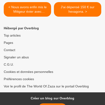
< Nous avons enfin mis le
J'ai dépensé 150 € sur
Mitigeur évier avec
hexagona. >
douchette pris chez
Lapeyre.
Hébergé par Overblog
Top articles
Pages
Contact
Signaler un abus
C.G.U.
Cookies et données personnelles
Préférences cookies
Voir le profil de The World Of Zaza sur le portail Overblog
Créer un blog sur Overblog