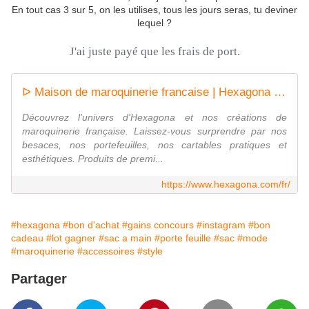
En tout cas 3 sur 5, on les utilises, tous les jours seras, tu deviner
lequel ?
J'ai juste payé que les frais de port.
ᐅ Maison de maroquinerie francaise | Hexagona - Site Officiel
Découvrez l'univers d'Hexagona et nos créations de
maroquinerie française. Laissez-vous surprendre par nos
besaces, nos portefeuilles, nos cartables pratiques et
esthétiques. Produits de premi...
https://www.hexagona.com/fr/
#hexagona
#bon d'achat
#gains concours
#instagram
#bon
cadeau
#lot gagner
#sac a main
#porte feuille
#sac
#mode
#maroquinerie
#accessoires
#style
Partager