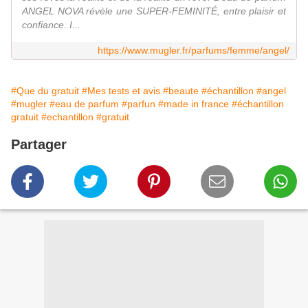
ANGEL NOVA révèle une SUPER-FEMINITÉ, entre plaisir et
confiance. I...
https://www.mugler.fr/parfums/femme/angel/
#Que du gratuit
#Mes tests et avis
#beaute
#échantillon
#angel
#mugler
#eau de parfum
#parfun
#made in france
#échantillon
gratuit
#echantillon
#gratuit
Partager