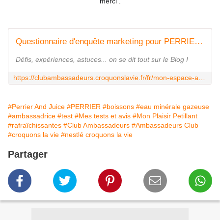
merci .
Questionnaire d'enquête marketing pour PERRIER® & Juice
Défis, expériences, astuces... on se dit tout sur le Blog !
https://clubambassadeurs.croquonslavie.fr/fr/mon-espace-ambassadeur/perrierandjuice/enquete?share=f94c86f14c31cad26f402b07767407de
#Perrier And Juice
#PERRIER
#boissons
#eau minérale gazeuse
#ambassadrice
#test
#Mes tests et avis
#Mon Plaisir Petillant
#rafraîchissantes
#Club Ambassadeurs
#Ambassadeurs Club
#croquons la vie
#nestlé croquons la vie
Partager