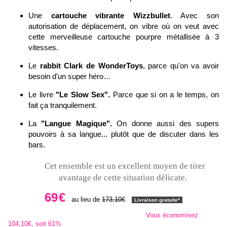
Une
cartouche vibrante Wizzbullet
. Avec son
autorisation de déplacement, on vibre où on veut avec
cette merveilleuse cartouche pourpre métallisée à 3
vitesses.
Le
rabbit
Clark de WonderToys
, parce qu'on va avoir
besoin d'un super héro…
Le livre
"Le Slow Sex".
Parce que si on a le temps, on
fait ça tranquilement.
La
"Langue Magique".
On donne aussi des supers
pouvoirs à sa langue... plutôt que de discuter dans les
bars.
Cet ensemble est un excellent moyen de tirer
avantage de cette situation délicate.
69
€
au lieu de
173,10
€
Livraison gratuite*
Vous économisez
104,10
€
, soit 61%