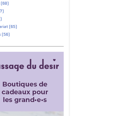
 (68)
67)
)
riat (65)
 (56)