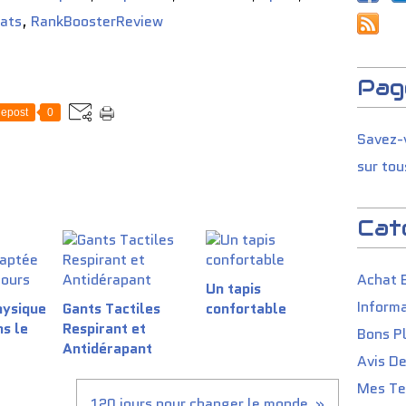
hats
,
RankBoosterReview
Pag
epost
0
Savez-v
sur tou
Cat
Achat 
Un tapis
Informa
hysique
Gants Tactiles
confortable
s le
Respirant et
Bons P
Antidérapant
Avis D
Mes Tes
120 jours pour changer le monde