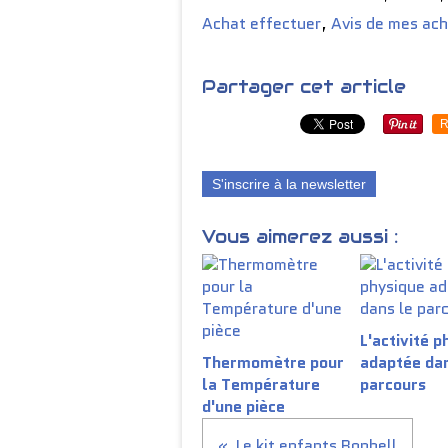
Achat effectuer
,
Avis de mes ac
Partager cet article
R
S'inscrire à la newsletter
Vous aimerez aussi :
L'activité p
Thermomètre pour
adaptée dan
la Température
parcours
d'une pièce
Le kit enfants Bonbell