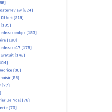
66)
osterreview (224)
 Offert (219)
 (185)
edezazambpz (183)
ire (180)
edezaza17 (175)
Gratuit (142)
104)
adrice (90)
hoisir (86)
y (77)
)
ier De Noel (76)
erte (70)