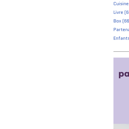
Cuisine
Livre (
Box (66
Partena
Enfants