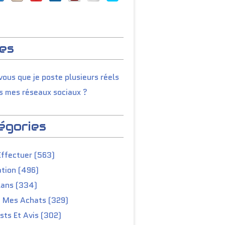
es
ous que je poste plusieurs réels
s mes réseaux sociaux ?
égories
Effectuer (563)
tion (496)
lans (334)
e Mes Achats (329)
ts Et Avis (302)