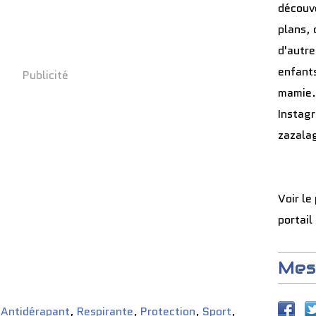
découve
plans, 
d'autre
enfants
Publicité
mamie.
Instag
zazala
Voir le
portail
Mes
,
Antidérapant
,
Respirante
,
Protection
,
Sport
,