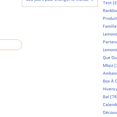
Test (2
Rankbo
Produit
Famille
Lemond
Partena
Lemond
Que Du 
Mbpz (
Ambass
Box À C
Hivenc
Bal (76
Calendr
Découv