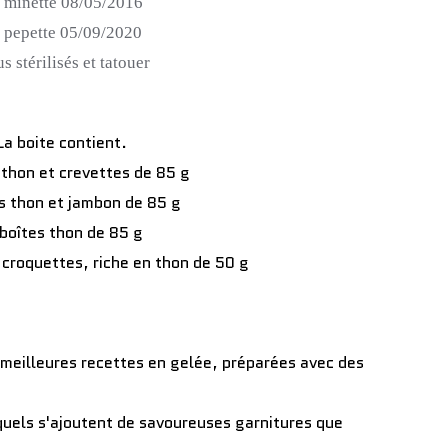
 minette 08/05/2016
 pepette 05/09/2020
s stérilisés et tatouer
La boite contient.
 thon et crevettes de 85 g
s thon et jambon de 85 g
 boîtes thon de 85 g
 croquettes, riche en thon de 50 g
 meilleures recettes en gelée, préparées avec des
xquels s'ajoutent de savoureuses garnitures que