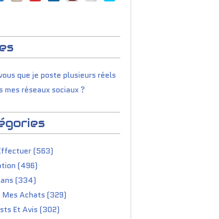
es
ous que je poste plusieurs réels
s mes réseaux sociaux ?
égories
Effectuer (563)
tion (496)
lans (334)
e Mes Achats (329)
ts Et Avis (302)