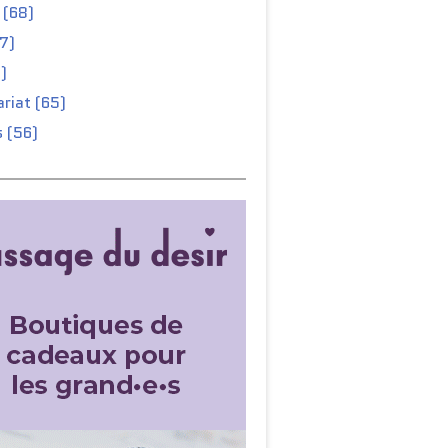
 (68)
67)
)
riat (65)
 (56)