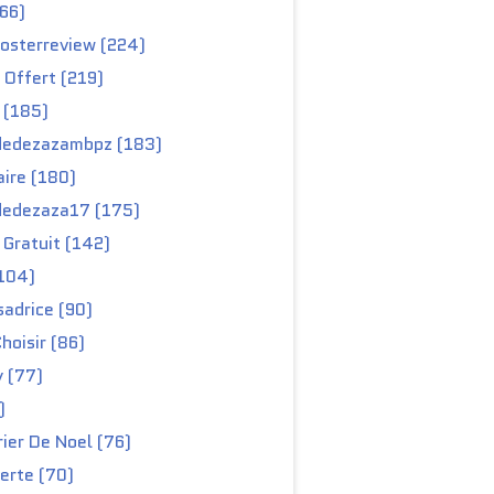
66)
osterreview (224)
 Offert (219)
 (185)
edezazambpz (183)
ire (180)
edezaza17 (175)
Gratuit (142)
104)
adrice (90)
hoisir (86)
y (77)
)
ier De Noel (76)
erte (70)