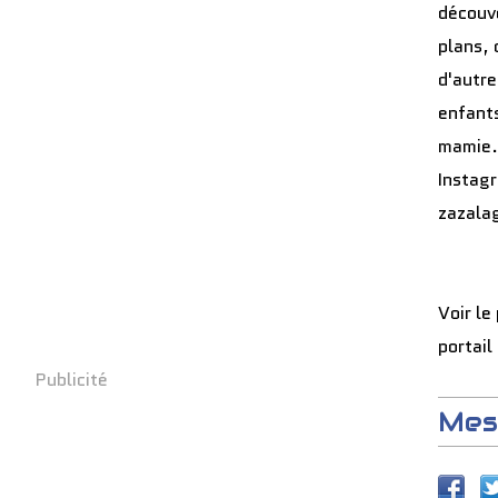
découve
plans, 
d'autre
enfants
mamie.
Instag
zazala
Voir le
portail
Publicité
Mes