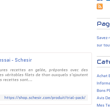
Pag
Savez-v
sur tou
essai - Schesir
Cat
eures recettes en gelée, préparées avec des
s véritables filets de thon auxquels s'ajoutent
Achat 
s recettes sont...
Informa
Bons P
https://shop.schesir.com/produit/trial-pack/
Avis D
Mes Tes