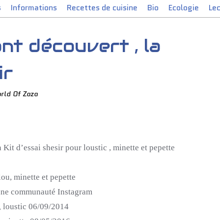
s
Informations
Recettes de cuisine
Bio
Ecologie
Le
ont découvert , la
ir
rld Of Zaza
 Kit d’essai
shesir
pour loustic , minette et pepette
lou, minette et pepette
une communauté Instagram
 loustic 06/09/2014