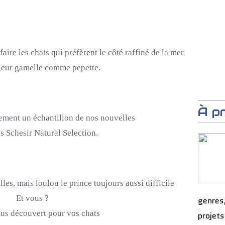
faire les chats qui préfèrent le côté raffiné de la mer
 leur gamelle comme
pepette
.
À p
lement un échantillon de nos nouvelles
es
Schesir
Natural
Selection
.
lles, mais loulou le prince toujours aussi difficile
Et vous ?
genres
ous découvert pour vos chats
projets