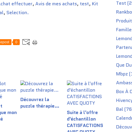
Test (2
chat effectuer
,
Avis de mes achats
,
test
,
Kit
Rankbo
al
,
Selection.
Produit
Famille
Lemond
epost
0
Partena
Lemond
Que Du 
Mbpz (
Ambass
Box À C
Découvrez la
Hivenc
t
puzzle thérapie…
Bal (76
 que mon
Suite à l'offre
Calendr
né
d'échantillon
CATISFACTIONS
Découv
AVEC QUOTY