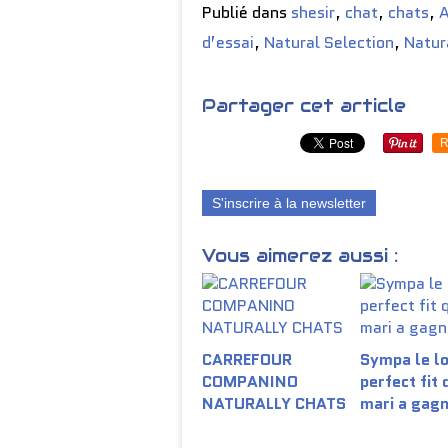
Publié dans
shesir
,
chat
,
chats
,
A
d’essai
,
Natural Selection
,
Natur
Partager cet article
R
S'inscrire à la newsletter
Vous aimerez aussi :
CARREFOUR
Sympa le lo
COMPANINO
perfect fit
NATURALLY CHATS
mari a gag