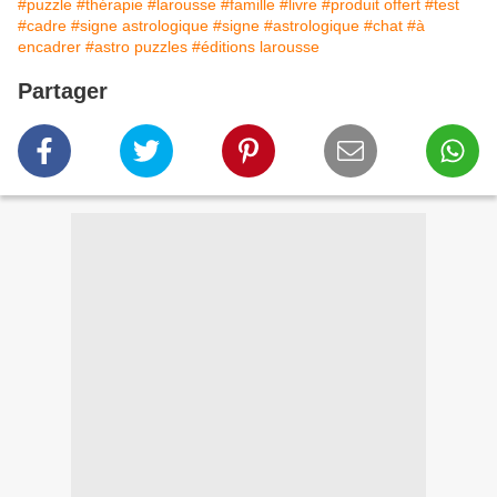
#puzzle
#thérapie
#larousse
#famille
#livre
#produit offert
#test
#cadre
#signe astrologique
#signe
#astrologique
#chat
#à
encadrer
#astro puzzles
#éditions larousse
Partager