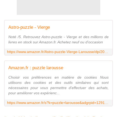
Astro-puzzle - Vierge
Noté /5. Retrouvez Astro-puzzle - Vierge et des millions de
livres en stock sur Amazon.fr. Achetez neuf ou d'occasion
https://www.amazon.fr/Astro-puzzle-Vierge-Larousse/dp/2036005284
Amazon.fr : puzzle larousse
Choisir vos préférences en matière de cookies Nous
utilisons des cookies et des outils similaires qui sont
nécessaires pour vous permettre d'effectuer des achats,
pour améliorer vos expérienc...
https://www.amazon.fr/s?k=puzzle+larousse&adgrpid=1291926387028509&hvadid=80745454869018&hvadid=80745454869018&hvbmt=bp&hvbmt=bp&hvdev=c&hvdev=c&hvlocphy=127078&hvnetw=o&hvqmt=p&hvqmt=p&hvtargid=kwd-80745620659787:loc-66&linkCode=sl2&tag=httpswww.rank-booster.comprofilerbp1962938-21&linkId=66647d62a71364cb0a6a9ea2e0e32e96&language=fr_FR&ref_=as_li_ss_tl