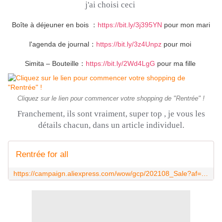
j'ai choisi ceci
Boîte à déjeuner en bois ：
https://bit.ly/3j395YN
pour mon mari
l'agenda de journal：
https://bit.ly/3z4Unpz
pour moi
Simita – Bouteille：
https://bit.ly/2Wd4LgG
pour ma fille
Cliquez sur le lien pour commencer votre shopping de "Rentrée" !
Franchement, ils sont vraiment, super top , je vous les
détails chacun, dans un article individuel.
Rentrée for all
https://campaign.aliexpress.com/wow/gcp/202108_Sale?af=828koc&aff_fcid=51c94eefd9504b059531ccb274f9f57f-1629561357064-08455-_pvkzXOD&tt=CPS_NORMAL&aff_fsk=_pvkzXOD&aff_platform=portals-tool&sk=_pvkzXOD&aff_trace_key=51c94eefd9504b059531ccb274f9f57f-1629561357064-08455-_pvkzXOD&terminal_id=b771be2db5134e05b2543e12d3147f1f