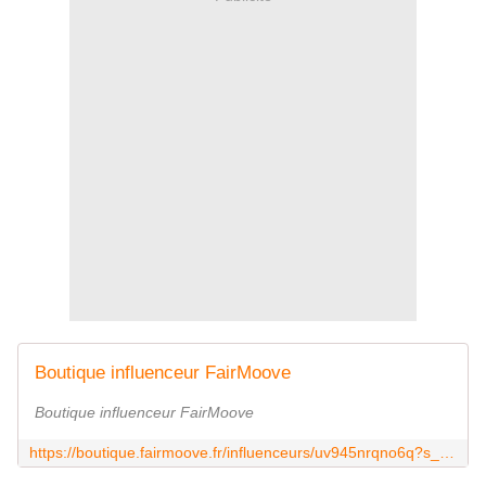
Boutique influenceur FairMoove
Boutique influenceur FairMoove
https://boutique.fairmoove.fr/influenceurs/uv945nrqno6q?s_c.type_produit=*&ref_mmp=0%2C200&s_st=inf_fav_uv945nrqno6q.fav&s_c.inf_star=uv945nrqno6q&sharingTitle=%20Ma%20s%C3%A9lection%20FairMoove&utm_source=influenceur&utm_medium=micro-nano-influenceurs&utm_campaign=uv945nrqno6q