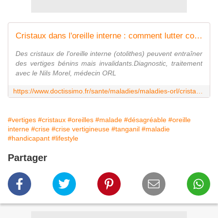
Cristaux dans l'oreille interne : comment lutter contre les vertiges ?
Des cristaux de l'oreille interne (otolithes) peuvent entraîner
des vertiges bénins mais invalidants.Diagnostic, traitement
avec le Nils Morel, médecin ORL
https://www.doctissimo.fr/sante/maladies/maladies-orl/cristaux-dans-loreille-interne-comment-lutter-contre-les-vertiges/12ed4c_ar.html
#vertiges
#cristaux
#oreilles
#malade
#désagréable
#oreille
interne
#crise
#crise vertigineuse
#tanganil
#maladie
#handicapant
#lifestyle
Partager