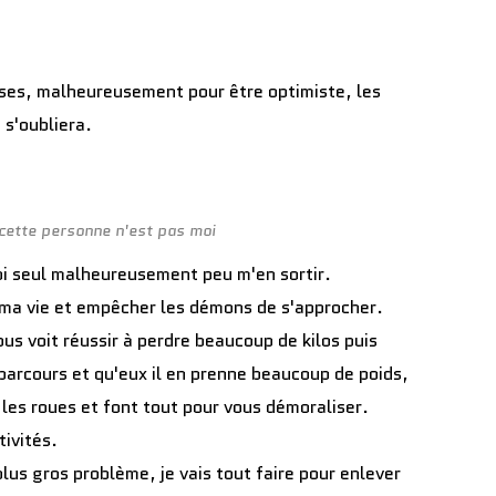
hoses, malheureusement pour être optimiste, les
 s'oubliera.
 cette personne n'est pas moi
i seul malheureusement peu m'en sortir.
x ma vie et empêcher les démons de s'approcher.
ous voit réussir à perdre beaucoup de kilos puis
arcours et qu'eux il en prenne beaucoup de poids,
les roues et font tout pour vous démoraliser.
ivités.
plus gros problème, je vais tout faire pour enlever