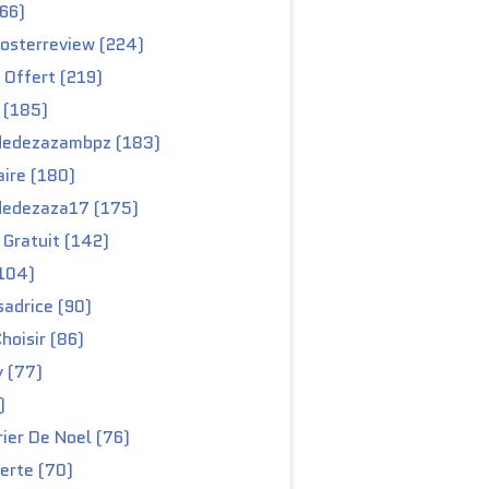
66)
osterreview (224)
 Offert (219)
 (185)
edezazambpz (183)
ire (180)
edezaza17 (175)
Gratuit (142)
104)
adrice (90)
hoisir (86)
y (77)
)
ier De Noel (76)
erte (70)