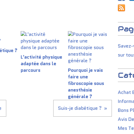
Pag
Savez-v
étique ?
sur tou
L'activité physique
adaptée dans le
parcours
Pourquoi je vais
Cat
faire une
fibroscopie sous
anesthésie
Achat 
générale ?
Informa
e
Suis-je diabétique ?
Bons P
Avis D
Mes Tes