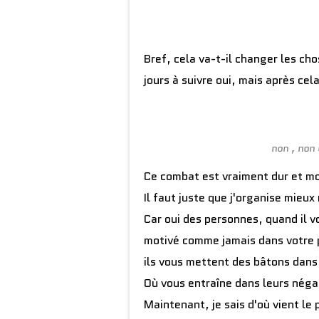
Bref, cela va-t-il changer les c
jours à suivre oui, mais après cela
non , non
Ce combat est vraiment dur et mo
Il faut juste que j'organise mieu
Car oui des personnes, quand il v
motivé comme jamais dans votre p
ils vous mettent des bâtons dans 
Où vous entraîne dans leurs négat
Maintenant, je sais d'où vient le 