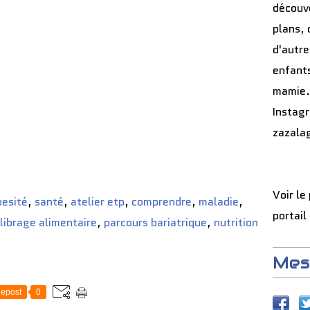
découve
plans, 
d'autre
enfants
mamie.
Instag
zazala
Voir le
besité
,
santé
,
atelier etp
,
comprendre
,
maladie
,
portail
librage alimentaire
,
parcours bariatrique
,
nutrition
Mes
epost
0