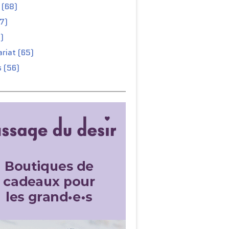
 (68)
67)
)
riat (65)
 (56)