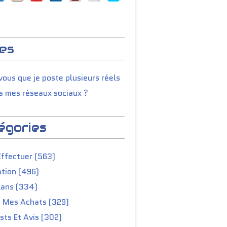
es
ous que je poste plusieurs réels
s mes réseaux sociaux ?
égories
Effectuer (563)
tion (496)
lans (334)
e Mes Achats (329)
ts Et Avis (302)