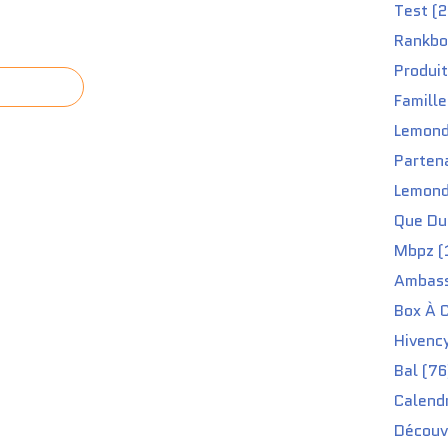
Test (2
Rankbo
Produit
Famille
Lemond
Partena
Lemond
Que Du 
Mbpz (
Ambass
Box À C
Hivenc
Bal (76
Calendr
Découv