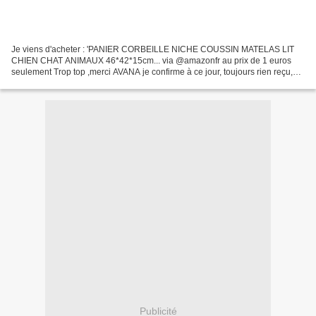
Je viens d'acheter : 'PANIER CORBEILLE NICHE COUSSIN MATELAS LIT
CHIEN CHAT ANIMAUX 46*42*15cm... via @amazonfr au prix de 1 euros
seulement Trop top ,merci AVANA je confirme à ce jour, toujours rien reçu,
pourtant bien encaisser et aucune réponse du...
Publicité