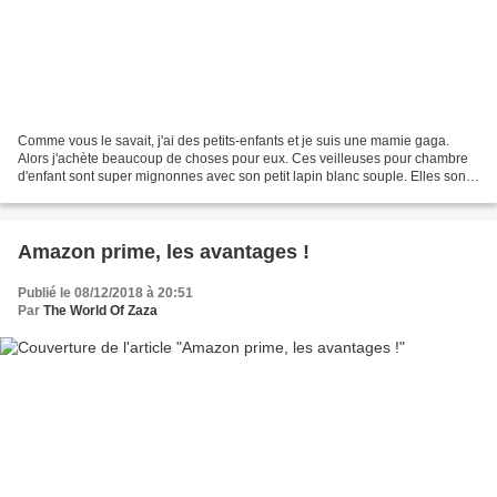
Comme vous le savait, j'ai des petits-enfants et je suis une mamie gaga.
Alors j'achète beaucoup de choses pour eux. Ces veilleuses pour chambre
d'enfant sont super mignonnes avec son petit lapin blanc souple. Elles sont
très simples à utiliser : un sélecteur...
Amazon prime, les avantages !
Publié le 08/12/2018 à 20:51
Par
The World Of Zaza