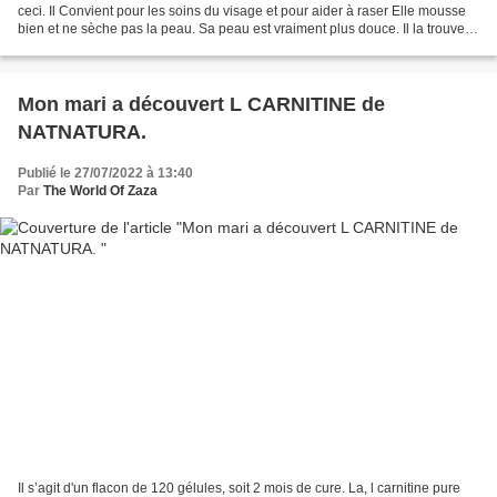
ceci. Il Convient pour les soins du visage et pour aider à raser Elle mousse
bien et ne sèche pas la peau. Sa peau est vraiment plus douce. Il la trouve
bien et a une sensation de fraîcheur...
Mon mari a découvert L CARNITINE de
NATNATURA.
Publié le 27/07/2022 à 13:40
Par
The World Of Zaza
Il s’agit d'un flacon de 120 gélules, soit 2 mois de cure. La, l carnitine pure