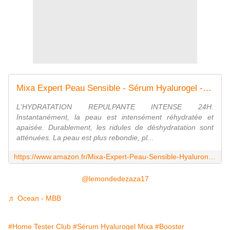
Mixa Expert Peau Sensible - Sérum Hyalurogel - Booster Hydratation 24h Repulpant - Acide Hyaluronique Pur, Vitamine B3 + B5
L'HYDRATATION REPULPANTE INTENSE 24H.
Instantanément, la peau est intensément réhydratée et
apaisée. Durablement, les ridules de déshydratation sont
atténuées. La peau est plus rebondie, pl...
https://www.amazon.fr/Mixa-Expert-Peau-Sensible-Hyaluronique/dp/B09DZ5PW9S
@lemondedezaza17
♬ Ocean - MBB
#Home Tester Club
#Sérum Hyalurogel Mixa
#Booster