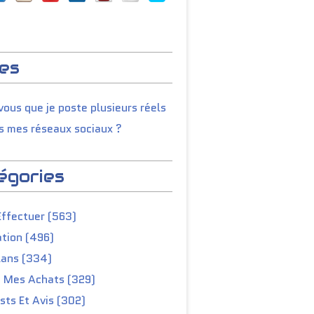
es
ous que je poste plusieurs réels
s mes réseaux sociaux ?
égories
Effectuer (563)
tion (496)
lans (334)
e Mes Achats (329)
ts Et Avis (302)