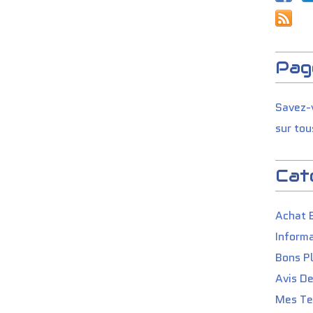
Pag
Savez-v
sur tou
Cat
Achat 
Informa
Bons P
Avis D
Mes Tes