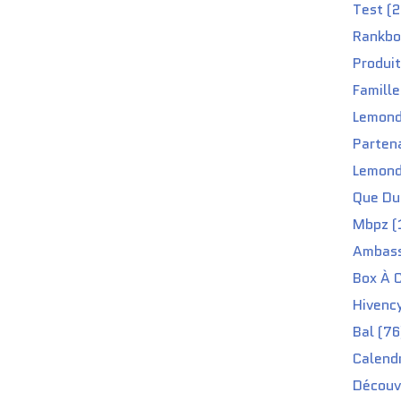
Test (2
Rankbo
Produit
Famille
Lemond
Partena
Lemond
Que Du 
Mbpz (
Ambass
Box À C
Hivenc
Bal (76
Calendr
Découv