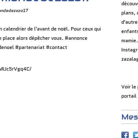
découve
ondedezaza17
plans, 
d'autre
enfants
mamie.
Instag
zazala
BMUc5rVgq4C/
Voir le
portail
Mes