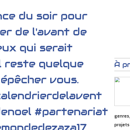
ce du soir pour
er de l'avant de
eux qui serait
il reste quelque
À p
dépêcher vous.
alendrierdelavent
denoel #partenariat
genres
emondedezaza17
projets