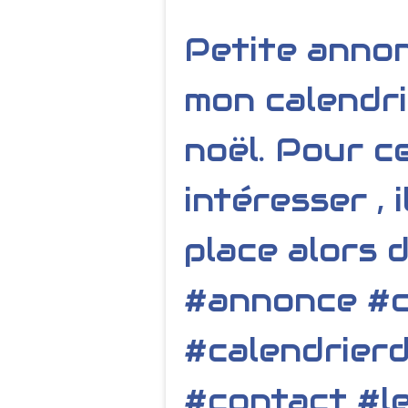
Petite annon
mon calendri
noël. Pour c
intéresser , 
place alors 
#annonce #c
#calendrier
#contact #l