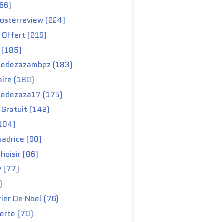
66)
osterreview (224)
 Offert (219)
 (185)
edezazambpz (183)
ire (180)
edezaza17 (175)
Gratuit (142)
104)
adrice (90)
hoisir (86)
y (77)
)
ier De Noel (76)
erte (70)