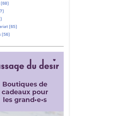
 (68)
67)
)
riat (65)
 (56)