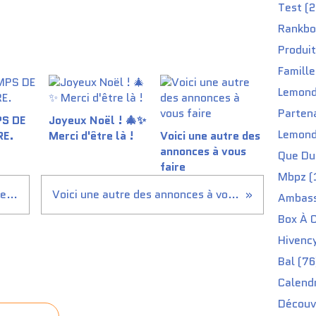
Test (2
Rankbo
Produit
Famille
Lemond
Partena
PS DE
Joyeux Noël ! 🎄✨
Lemond
RE.
Merci d'être là !
Voici une autre des
annonces à vous
Que Du 
faire
Mbpz (
Une grosse annonce arrive bientôt 😊
Voici une autre des annonces à vous faire
Ambass
Box À C
Hivenc
Bal (76
Calendr
Découv