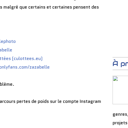
s malgré que certains et certaines pensent des
lephoto
abelle
ttées (culottees.eu)
À p
/onlyfans.com/zazabelle
roblème.
parcours pertes de poids sur le compte Instagram
genres
projets