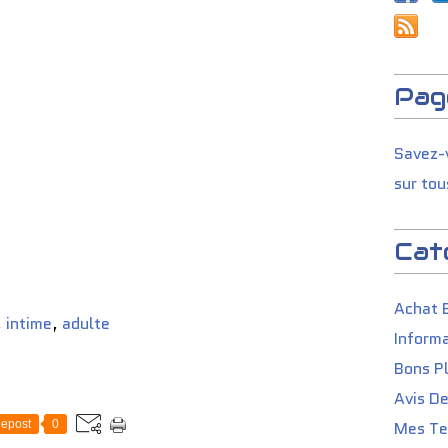
Pag
Savez-v
sur tou
Cat
Achat 
,
intime
,
adulte
Informa
Bons P
Avis D
epost
0
Mes Tes