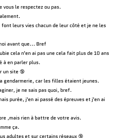
e vous le respectez ou pas.
yalement.
font leurs vies chacun de leur côté et je ne les
moi avant que... Bref
ubie cela n'en ai pas une cela fait plus de 10 ans
é à en parler plus.
r un site 🔞
 la gendarmerie, car les filles étaient jeunes.
giner, je ne sais pas quoi, bref.
ais purée, j'en ai passé des épreuves et j'en ai
re ,mais rien à battre de votre avis.
comme ça.
nus adultes et sur certains réseaux 🔞