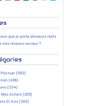
es
ous que je poste plusieurs réels
s mes réseaux sociaux ?
égories
Effectuer (563)
tion (496)
lans (334)
e Mes Achats (329)
ts Et Avis (302)