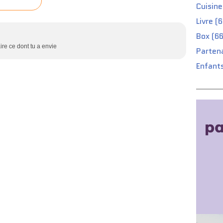
Cuisine
Livre (
Box (66
aire ce dont tu a envie
Partena
Enfants