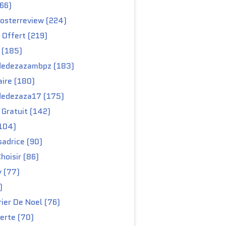
66)
osterreview (224)
 Offert (219)
 (185)
edezazambpz (183)
ire (180)
edezaza17 (175)
Gratuit (142)
104)
adrice (90)
hoisir (86)
y (77)
)
ier De Noel (76)
erte (70)