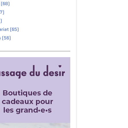
 (68)
67)
)
riat (65)
 (56)