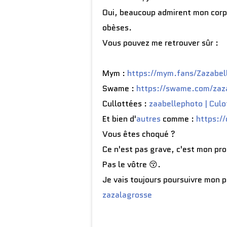
Oui, beaucoup admirent mon corp
obèses.
Vous pouvez me retrouver sûr :
Mym :
https://mym.fans/Zazabel
Swame :
https://swame.com/zaz
Cullottées :
zaabellephoto | Culo
Et bien d'
autres
comme :
https:/
Vous êtes choqué ?
Ce n'est pas grave, c'est mon p
Pas le vôtre 😚.
Je vais toujours poursuivre mon 
zazalagrosse