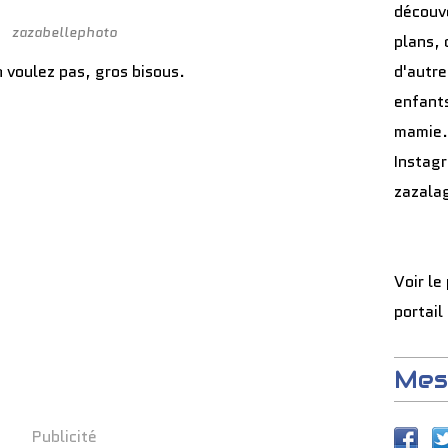
découve
zazabellephoto
plans, 
 voulez pas, gros bisous.
d'autre
enfants
mamie.
Instag
zazala
Voir le
portail
Mes
Publicité