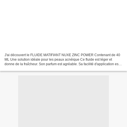
J'ai découvert le FLUIDE MATIFIANT NUXE ZINC POWER Contenant de 40
ML Une solution idéale pour les peaux acnéique Ce fluide est léger et
donne de la fraîcheur. Son parfum est agréable. Sa facilité d'application est
top. Le texte sur le tube est écrit...