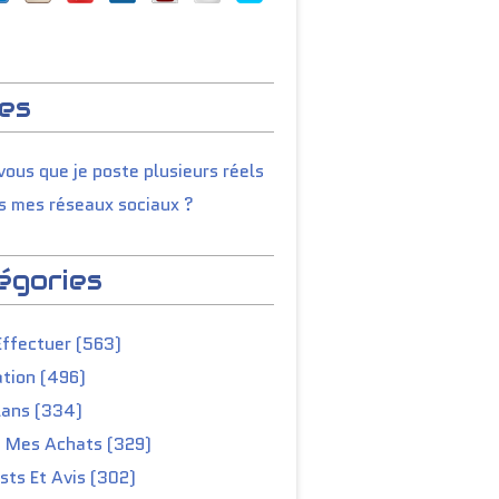
es
ous que je poste plusieurs réels
s mes réseaux sociaux ?
égories
Effectuer (563)
tion (496)
lans (334)
e Mes Achats (329)
ts Et Avis (302)