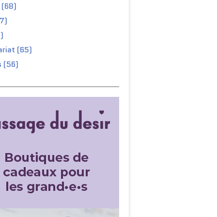
 (68)
67)
)
riat (65)
 (56)