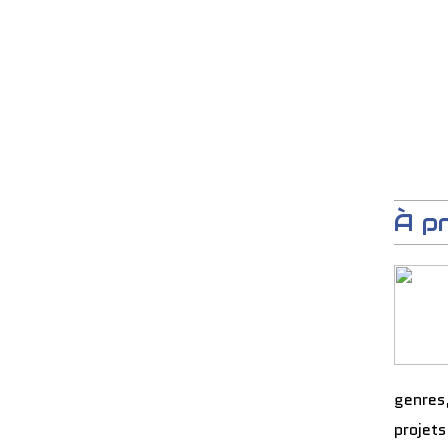
À p
genres
projets