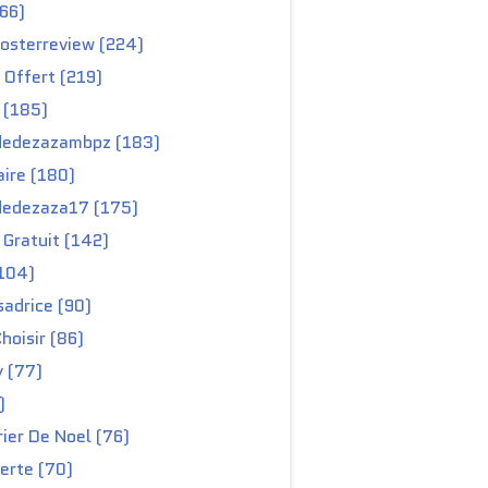
66)
osterreview (224)
 Offert (219)
 (185)
edezazambpz (183)
ire (180)
edezaza17 (175)
Gratuit (142)
104)
adrice (90)
hoisir (86)
y (77)
)
ier De Noel (76)
erte (70)