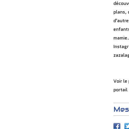
découve
plans, 
d'autre
enfants
mamie.
Instag
zazala
Voir le
portail
Mes