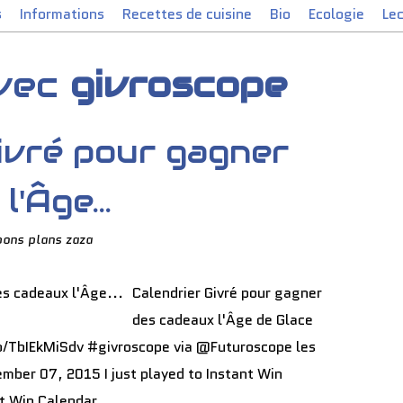
s
Informations
Recettes de cuisine
Bio
Ecologie
Le
avec
givroscope
ivré pour gagner
'Âge...
bons plans zaza
Calendrier Givré pour gagner
des cadeaux l'Âge de Glace
co/TbIEkMiSdv #givroscope via @Futuroscope les
ber 07, 2015 I just played to Instant Win
nt Win Calendar...