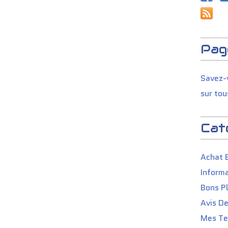
Pag
Savez-v
sur tou
Cat
Achat 
Informa
Bons P
Avis D
Mes Tes