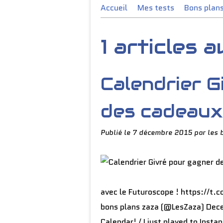
Accueil
Mes tests
Bons plan
1 articles 
Calendrier G
des cadeaux l
Publié le
7 décembre 2015
par les 
avec le Futuroscope ! https://t.
bons plans zaza (@LesZaza) Decem
Calendar! / I just played to Insta