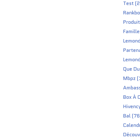
Test (2
Rankbo
Produit
Famille
Lemond
Partena
Lemond
Que Du 
Mbpz (
Ambass
Box À C
Hivenc
Bal (76
Calendr
Découv