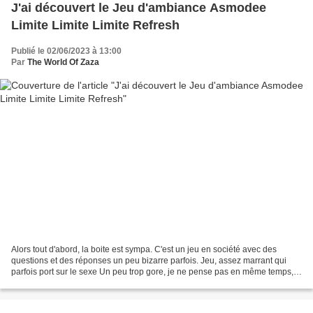
J'ai découvert le Jeu d'ambiance Asmodee
Limite Limite Limite Refresh
Publié le 02/06/2023 à 13:00
Par
The World Of Zaza
Alors tout d'abord, la boite est sympa. C'est un jeu en société avec des
questions et des réponses un peu bizarre parfois. Jeu, assez marrant qui
parfois port sur le sexe Un peu trop gore, je ne pense pas en même temps,
c'est un jeu à jouer , entre ,...