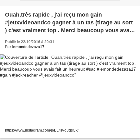
Ouah,très rapide , j'ai reçu mon gain
#jeuxvideoandco gagner à un tas (tirage au sort
) c'est vraiment top . Merci beaucoup vous avais
fait un heureux #sac #lemondedezaza17 #gain
Publié le 22/10/2016 à 20:31
#jackreacher @jeuxvideoandco
Par
lemondedezaza17
https://www.instagram.com/p/BL4IVd8gsCx/