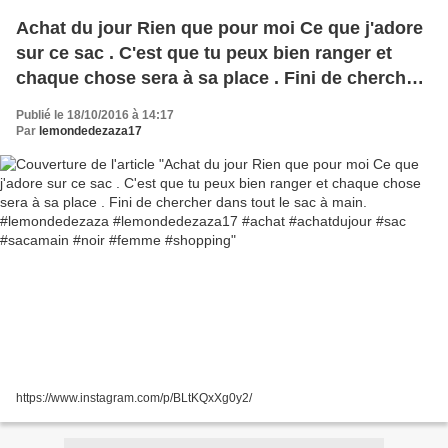
Achat du jour Rien que pour moi Ce que j'adore
sur ce sac . C'est que tu peux bien ranger et
chaque chose sera à sa place . Fini de chercher
dans tout le sac à main. #lemondedezaza
Publié le 18/10/2016 à 14:17
#lemondedezaza17 #achat #achatdujour #sac
Par
lemondedezaza17
#sacamain #noir #femme #shopping
https://www.instagram.com/p/BLtKQxXg0y2/