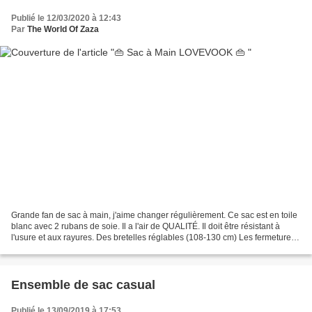
Publié le 12/03/2020 à 12:43
Par
The World Of Zaza
Grande fan de sac à main, j'aime changer régulièrement. Ce sac est en toile
blanc avec 2 rubans de soie. Il a l'air de QUALITÉ. Il doit être résistant à
l'usure et aux rayures. Des bretelles réglables (108-130 cm) Les fermetures
à glissière sont antirouilles....
Ensemble de sac casual
Publié le 13/09/2019 à 17:53