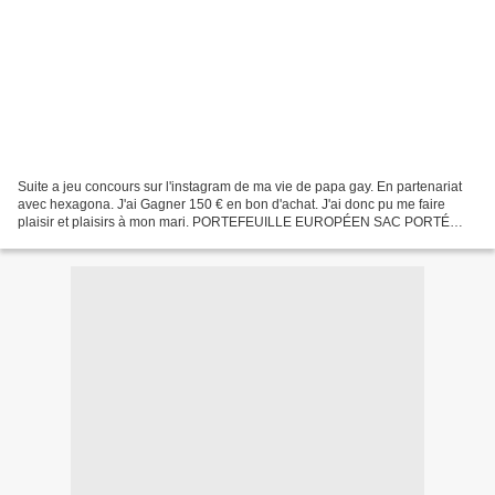
Suite a jeu concours sur l'instagram de ma vie de papa gay. En partenariat
avec hexagona. J'ai Gagner 150 € en bon d'achat. J'ai donc pu me faire
plaisir et plaisirs à mon mari. PORTEFEUILLE EUROPÉEN SAC PORTÉ
MAIN 2 POIGNÉES SAC PORTÉ TRAVERS PORTEFEUILLE...