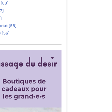
 (68)
67)
)
riat (65)
 (56)