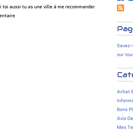
i toi aussi tu as une ville à me recommander
entaire
Pag
Savez-v
sur tou
Cat
Achat 
Informa
Bons P
Avis D
Mes Tes