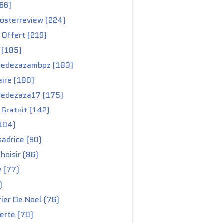
66)
osterreview (224)
 Offert (219)
 (185)
edezazambpz (183)
ire (180)
edezaza17 (175)
Gratuit (142)
104)
adrice (90)
hoisir (86)
y (77)
)
ier De Noel (76)
erte (70)