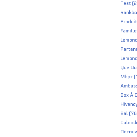
Test (2
Rankbo
Produit
Famille
Lemond
Partena
Lemond
Que Du 
Mbpz (
Ambass
Box À C
Hivenc
Bal (76
Calendr
Découv