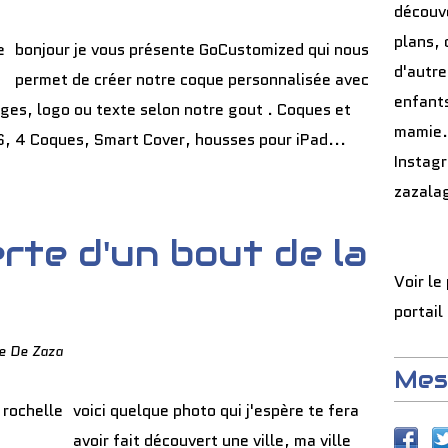
découve
plans, 
bonjour je vous présente GoCustomized qui nous
d'autre
permet de créer notre coque personnalisée avec
enfants
ges, logo ou texte selon notre gout . Coques et
mamie.
4S, 4 Coques, Smart Cover, housses pour iPad...
Instag
zazala
rte d'un bout de la
Voir le
portail
e De Zaza
Mes
voici quelque photo qui j'espère te fera
avoir fait découvert une ville, ma ville