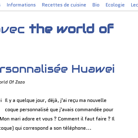
s
Informations
Recettes de cuisine
Bio
Ecologie
Le
 avec
the world of
rsonnalisée Huawei
rld Of Zaza
Il y a quelque jour, déjà, j'ai reçu ma nouvelle
coque personnalisé que j'avais commandée pour
on mari adore et vous ? Comment il faut faire ? Il
(coque) qui correspond a son téléphone...