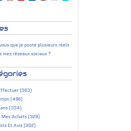
es
ous que je poste plusieurs réels
s mes réseaux sociaux ?
égories
Effectuer (563)
tion (496)
lans (334)
e Mes Achats (329)
ts Et Avis (302)