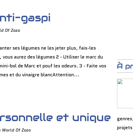
nti-gaspi
ld Of Zaza
anter ses légumes ne les jeter plus, fais-les
, vous aurez des légumes 2 - Utiliser le marc du
À p
mini-bol de Marc et pouf les odeurs. 3 - Faite vos
es et du vinaigre blancAttention...
rsonnelle et unique
genres
projets
e World Of Zaza