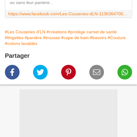
ou sans leur paniere...
https://www.facebook.com/Les-Couseries-dLN-113636470043312/
#Les Couseries d'LN
#créations
#protège carnet de santé
#lingettes
#panière
#trousse
#cape de bain
#bavoirs
#Couture
#cotons lavables
Partager