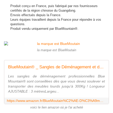
Produit conçu en France, puis fabriqué par nos fournisseurs
certifiés de la région chinoise du Guangdong.
Envois effectués depuis la France.
Leurs équipes travaillent depuis la France pour répondre à vos
questions.
Produit vendu uniquement par BlueMountain®.
la marque est BlueMoutain
BlueMoutain® _ Sangles de Déménagement et de Levage Renforcées x2 / 3 Mètres _ Haute Qualité Jusqu'à 300kg (Satisfait ou Remboursé)
Les sangles de déménagement professionnelles Blue
Mountain® sont conseillées dès que vous devez soulever et
transporter des meubles lourds jusqu'à 300Kg ! Longueur
AJUSTABLE : 3 mètresLargeu...
https://www.amazon.fr/BlueMoutain%C2%AE-D%C3%A9m%C3%A9nagement-Renforc%C3%A9es-Satisfait-Rembours%C3%A9/dp/B06X6D5G2P
voici le lien amazon où je l'ai acheté