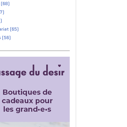
 (68)
67)
)
riat (65)
 (56)