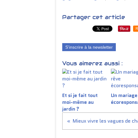
Partager cet article
R
S'inscrire à la newsletter
Vous aimerez aussi :
Et si je fait tout
Un mariage
moi-même au
écorespons
jardin ?