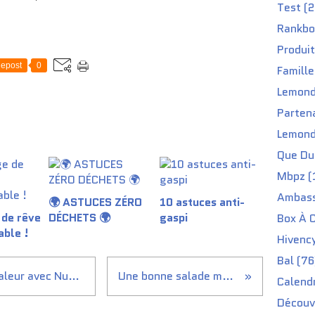
Test (2
Rankbo
Produit
epost
0
Famille
Lemond
Partena
Lemond
Que Du 
Mbpz (
Ambass
🌍 ASTUCES ZÉRO
10 astuces anti-
 de rêve
DÉCHETS 🌍
gaspi
Box À C
able !
Hivenc
Bal (76
Mieux vivre les vagues de chaleur avec Nutripure
Une bonne salade maison
Calendr
Découv