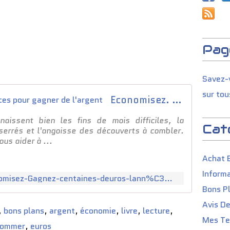
Pag
Savez-v
sur tou
Economisez. Toutes les astuces pour gagner de l'argent
aissent bien les fins de mois difficiles, la
Cat
serrés et l'angoisse des découverts à combler.
ous aider à ...
Achat 
Informa
https://www.amazon.fr/Economisez-Gagnez-centaines-deuros-lann%C3%A9e/dp/2380580316
Bons P
Avis D
,
bons plans
,
argent
,
économie
,
livre
,
lecture
,
Mes Tes
sommer
,
euros