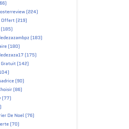
66)
osterreview (224)
 Offert (219)
 (185)
edezazambpz (183)
ire (180)
edezaza17 (175)
Gratuit (142)
104)
adrice (90)
hoisir (86)
y (77)
)
ier De Noel (76)
erte (70)