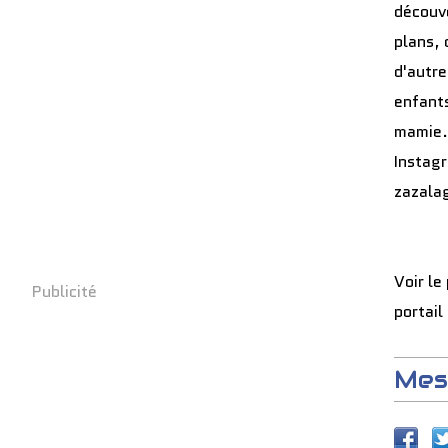
découve
plans, 
d'autre
enfants
mamie.
Instag
zazala
Voir le
Publicité
portail
Mes