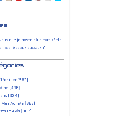
es
ous que je poste plusieurs réels
s mes réseaux sociaux ?
égories
Effectuer (563)
tion (496)
lans (334)
e Mes Achats (329)
ts Et Avis (302)